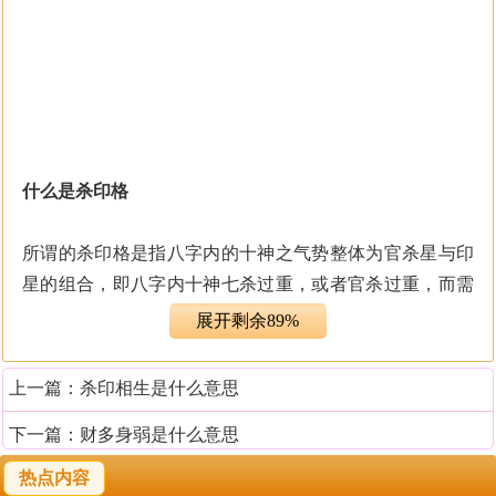
什么是杀印格
所谓的杀印格是指八字内的十神之气势整体为官杀星与印
星的组合，即八字内十神七杀过重，或者官杀过重，而需
要有印星引通官杀以生旺日主。有印星化泄官杀，使得杀
展开剩余89%
星不为凶，而为有情则八字平衡，命主运势旺相。
上一篇：
杀印相生是什么意思
杀印相生格是什么
下一篇：
财多身弱是什么意思
杀印格命局中七杀太重的，常须印绶（正印、偏印）引
热点内容