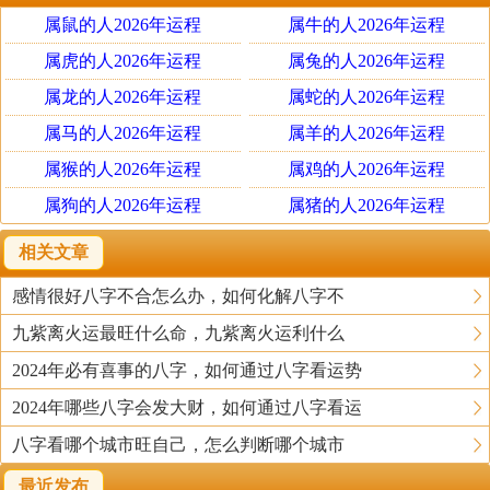
通，化杀生身，称杀印格或杀印相生格（杀重用印格）。
属鼠的人2026年运程
属牛的人2026年运程
因为格局中以身与杀作平衡标准，达到身杀二停为美，杀
属虎的人2026年运程
属兔的人2026年运程
轻用财，杀重用印。
属龙的人2026年运程
属蛇的人2026年运程
杀与印是一种八字十神组合形态，杀为七杀，即与日干同
属马的人2026年运程
属羊的人2026年运程
阴阳相克者为杀，印指正偏印，正印为生我者阴阳异性更
属猴的人2026年运程
属鸡的人2026年运程
为友情，偏印也为生我者为阴阳同性，杀为克身攻身之
属狗的人2026年运程
属猪的人2026年运程
物，如果八字内杀星为旺，而出生正偏印，则为尚好的组
合，印可以化杀生身，日主有力量，可担任官杀之力，为
相关文章
官为贵，可以发福。但如果八字内杀轻印重，反为其害，
感情很好八字不合怎么办，如何化解八字不
原因何在？盖因日本主身强旺，杀印相生，杀不攻身，反
九紫离火运最旺什么命，九紫离火运利什么
而生印，更加强了印的帮身之功用，反不为美也。
2024年必有喜事的八字，如何通过八字看运势
杀印相生格中，杀为七杀，印即正印，七杀与正印是阴阳
2024年哪些八字会发大财，如何通过八字看运
相生的五行，其结果是七杀的五性转化为正印的五行去
八字看哪个城市旺自己，怎么判断哪个城市
了，七杀代表权威，正印代表文方面的，所以一般杀印为
最近发布