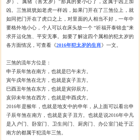
岁）、属猪（害太岁）”那真的要小心了，这属于凶上加
凶。三煞就犹如老虎一样凶，如果门开在了三煞位上，就
如同把门开在了虎口之上，对里面的人相当不好，一年中
要格外地小心，个人可以在床头放一个 “祈福开泰锦盒”来
求开运化煞、平安无事。如要了解这四个属相的犯太岁的
各方面情况，可查看《
2016年犯太岁的生肖
》一文。
三煞的流年方位是：
申子辰年煞在南方，也就是巳午未方。
寅午戌年煞在北方，也就是亥子丑方。
巳酉丑年煞在东方，也就是寅卯辰方。
亥卯未年煞在西方，也就是申酉戍方。
2016年是猴年，也就是地支中的申年，从上面可以看出申
子辰年煞在南方，也就是亥子丑方。也就是说2016年中凡
是入户门、卧室门、卫生间门、厨房门、办公室门处于正
南方的都属于犯流年三煞。