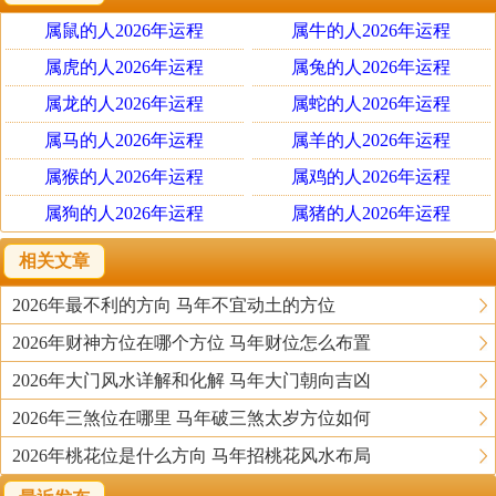
糖，打闹嬉戏等。
属鼠的人2026年运程
属牛的人2026年运程
2、在祈福烧香拜佛之前，要做好沐浴净身，以洁净的身心
属虎的人2026年运程
属兔的人2026年运程
进入寺庙，以表示对佛的敬重。同时还要注意女人在月事
属龙的人2026年运程
属蛇的人2026年运程
期间，不得进庙拜佛烧香，也不宜举行祈福仪式。
属马的人2026年运程
属羊的人2026年运程
属猴的人2026年运程
属鸡的人2026年运程
2016年每月祈福黄道吉日：
属狗的人2026年运程
属猪的人2026年运程
2016年1月祈福吉日在线查询
相关文章
2016年1月02日黄历 农历2015年11月23日 癸未日 冲牛
2026年最不利的方向 马年不宜动土的方位
(丁丑)煞西
2026年财神方位在哪个方位 马年财位怎么布置
2016年1月05日黄历 农历2015年11月26日 丙戍日 冲龙
(庚辰)煞北
2026年大门风水详解和化解 马年大门朝向吉凶
2016年1月06日黄历 农历2015年11月27日 丁亥日 冲蛇
2026年三煞位在哪里 马年破三煞太岁方位如何
(辛已)煞西
2026年桃花位是什么方向 马年招桃花风水布局
2016年1月07日黄历 农历2015年11月28日 戊子日 冲马