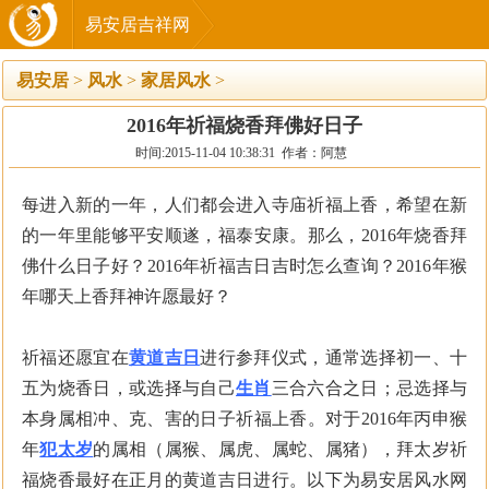
易安居吉祥网
易安居
>
风水
>
家居风水
>
2016年祈福烧香拜佛好日子
时间:2015-11-04 10:38:31 作者：阿慧
每进入新的一年，人们都会进入寺庙祈福上香，希望在新
的一年里能够平安顺遂，福泰安康。那么，2016年烧香拜
佛什么日子好？2016年祈福吉日吉时怎么查询？2016年猴
年哪天上香拜神许愿最好？
祈福还愿宜在
黄道吉日
进行参拜仪式，通常选择初一、十
五为烧香日，或选择与自己
生肖
三合六合之日；忌选择与
本身属相冲、克、害的日子祈福上香。对于2016年丙申猴
年
犯太岁
的属相（属猴、属虎、属蛇、属猪），拜太岁祈
福烧香最好在正月的黄道吉日进行。以下为易安居风水网