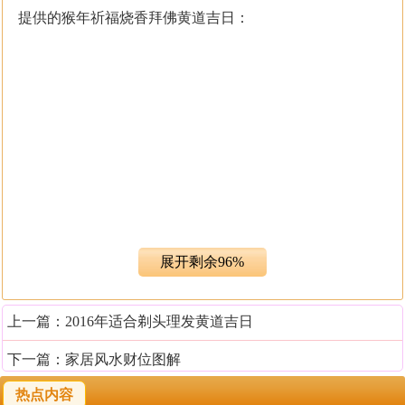
提供的猴年祈福烧香拜佛黄道吉日：
展开剩余96%
猴年祈福烧香拜佛注意事项
上一篇：
2016年适合剃头理发黄道吉日
1、进入寺庙拜佛，或在家烧香祈福，服装鞋帽以整洁为
宜。不可服装不整，特别是女士，入佛堂切不可穿过分暴
下一篇：
家居风水财位图解
露的服装，也不可浓妆艳抹。入佛堂不得吸烟、嚼口香
热点内容