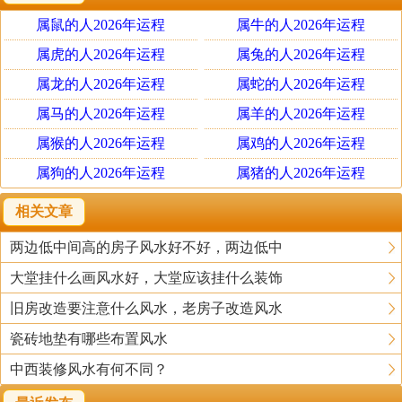
首先要讲求的是，颜色之五行，要与命运之五行、行业之
属鼠的人2026年运程
属牛的人2026年运程
五行、店铺之五行相生或者相辅。装饰时内部格局之五行
要与你从事的事业之五行相辅。财神的位置一定要安放在
属虎的人2026年运程
属兔的人2026年运程
财位或者吉位上。如无法做到不如不放。商铺装修动工的
属龙的人2026年运程
属蛇的人2026年运程
日期，须选择吉日，且要与老板和从业人员的五行相辅。
属马的人2026年运程
属羊的人2026年运程
属猴的人2026年运程
属鸡的人2026年运程
装饰要与货品的档次相辅。过于豪华的装饰卖普通的货
属狗的人2026年运程
属猪的人2026年运程
品，或者较好的货品在太差的环境中销售，在风水上来讲
都是不对的。除装潢以外，饰品、货柜的摆放也很有讲
相关文章
究，须在吉位上放招财之物，在凶位上放化煞之物。这样
两边低中间高的房子风水好不好，两边低中
才可吸引更多的顾客上门消费。
大堂挂什么画风水好，大堂应该挂什么装饰
其他服装店的注意事项：
旧房改造要注意什么风水，老房子改造风水
1、大门不宜靠厕所
瓷砖地垫有哪些布置风水
2、收银台冲大门，这个应该不是问题，因为相当多的品牌
中西装修风水有何不同？
店都是这样布局，不过收银台后一般要做形象墙，据说这