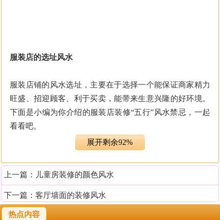
服装店的选址风水
服装店铺的风水选址，主要在于选择一个能保证商家精力
旺盛、招迎顾客、利于买卖，能带来生意兴隆的好环境。
下面是小编为你介绍的服装店装修“五行”风水禁忌，一起
看看吧。
展开剩余92%
店铺之五行相生或者相辅。装饰时内部格局之五行要与你
从事的事业之五行相辅。财神的位置一定要安放在财位或
上一篇：
儿童房装修的颜色风水
者吉位上。如无法做到不如不放。商铺装修动工的日期，
须选择吉日，且要与老板和从业人员的五行相辅。
下一篇：
客厅墙面的装修风水
热点内容