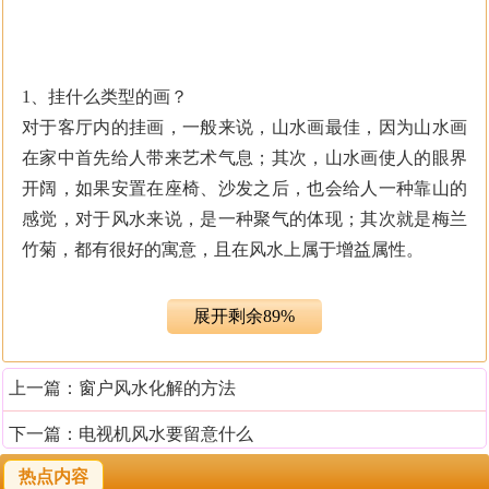
1、挂什么类型的画？
对于客厅内的挂画，一般来说，山水画最佳，因为山水画
在家中首先给人带来艺术气息；其次，山水画使人的眼界
开阔，如果安置在座椅、沙发之后，也会给人一种靠山的
感觉，对于风水来说，是一种聚气的体现；其次就是梅兰
竹菊，都有很好的寓意，且在风水上属于增益属性。
2、要避开一些不能挂的字画。
展开剩余89%
比如一些关于老虎、刀剑的字画，一般人不一定适合，因
此，要避开。同时，比如生活中有些很抽象的画，或看起
上一篇：
窗户风水化解的方法
来不太好理解的字画，尽量不要挂在卧室里面，否则，对
感情会有一定的影响，这也是要注意的。
下一篇：
电视机风水要留意什么
热点内容