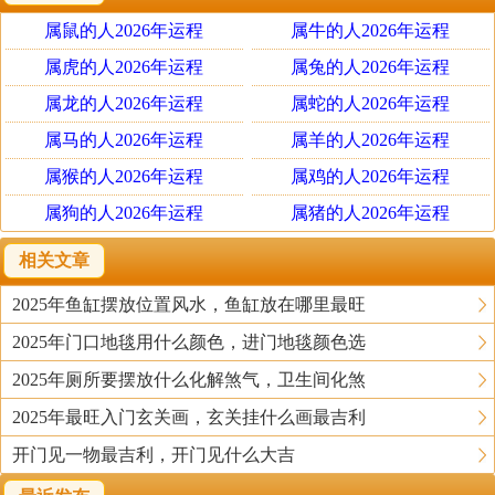
3、可以旺财催财。
属鼠的人2026年运程
属牛的人2026年运程
为什么说字画挂对了，有旺财催财的作用呢？重点就在选
的画的内容上面了。一般生活中，用摆放鱼缸可以催财
属虎的人2026年运程
属兔的人2026年运程
的，是因为水的作用。同样地，比如家里的正东或正北方
属龙的人2026年运程
属蛇的人2026年运程
位欠缺，可在家里的正东或正北方位挂一幅有水的画，则
属马的人2026年运程
属羊的人2026年运程
有一定的催财旺财作用，这的确是有用的。比如字来说，
属猴的人2026年运程
属鸡的人2026年运程
可以挂一些有水或包含有水旁的，一样是可以起到一定的
属狗的人2026年运程
属猪的人2026年运程
作用的。
相关文章
4可以补命中五行的不足，能增加运势。
2025年鱼缸摆放位置风水，鱼缸放在哪里最旺
一般人挂字画，都是按自己的喜好来选择的多，这也并没
2025年门口地毯用什么颜色，进门地毯颜色选
有错。就喜好而言，往往都是命中的喜用神，比如有些人
喜欢一些植物类的画，就是因为命中喜用神是木；比如有
2025年厕所要摆放什么化解煞气，卫生间化煞
些人喜欢一些大海、江河、湖泊的画，就是因为命中喜用
2025年最旺入门玄关画，玄关挂什么画最吉利
神是水；再比如有些人命中喜土的，则平时最喜欢一些山
开门见一物最吉利，开门见什么大吉
川或村落、高山的画等等。这些画挂对了，是可以有助运