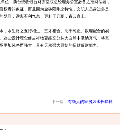
性单位，前台或收银台财务室或总经理办公室必备之招财法器，
份权贵的象征，而且因为金砖阳刚之特性，文职人员身边多是
的阴邪，远离不利气息，更利于升职，青云直上。
水，水生财之五行相生、三才相合、阴阳纯正、数理配合的易
。这些设计理念使吉祥物更能充分从大自然中吸纳真气，将其
场更加纯净而强大，具有天然强大原始的招财催财能力。
下一篇：
有钱人的家居风水长啥样