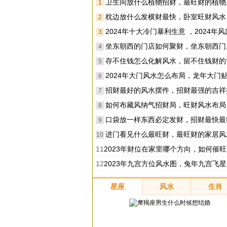
卫生间放什么植物招财，最旺财的植物
1
枕边放什么发横财最快，卧室旺财风水
2
2024年十大冷门暴利生意 ，2024年风口行业
3
坐东朝西的门店如何聚财，坐东朝西门店怎么旺财运风
4
存不住钱怎么化解风水，留不住钱财的简单化
5
2024年大门风水怎么布局，龙年大门贴什么旺
6
招财最好的风水摆件，招财最强的吉祥
7
如何布藏风纳气招财局，旺财风水布局
8
口袋放一样东西必定发财，招财最快最猛
9
进门看见什么最旺财，最旺财的家居风
10
11
2023年财位在家里哪个方向，如何催旺财
12
2023年九宫方位风水图，兔年九宫飞星图详解
星座
风水
生肖