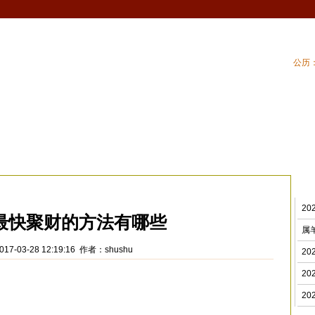
公历：
血型
吉祥
专题
黄历
| 家居风水
| 住
财风水
>
2
最快聚财的方法有哪些
属
17-03-28 12:19:16 作者：shushu
2
2
2