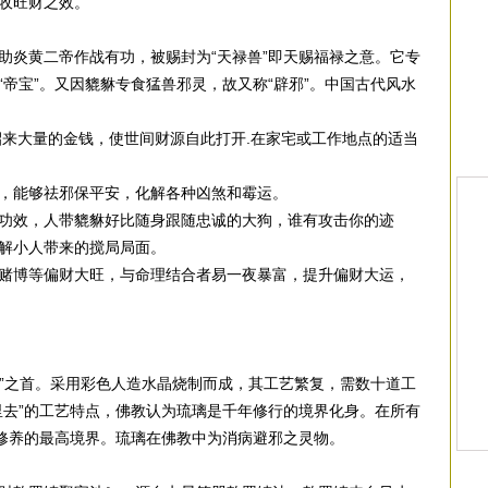
收旺财之效。
助炎黄二帝作战有功，被赐封为“天禄兽”即天赐福禄之意。它专
帝宝”。又因貔貅专食猛兽邪灵，故又称“辟邪”。中国古代风水
招来大量的金钱，使世间财源自此打开.在家宅或工作地点的适当
，能够祛邪保平安，化解各种凶煞和霉运。
功效，人带貔貅好比随身跟随忠诚的大狗，谁有攻击你的迹
解小人带来的搅局局面。
赌博等偏财大旺，与命理结合者易一夜暴富，提升偏财大运，
器”之首。采用彩色人造水晶烧制而成，其工艺繁复，需数十道工
里去”的工艺特点，佛教认为琉璃是千年修行的境界化身。在所有
家修养的最高境界。琉璃在佛教中为消病避邪之灵物。