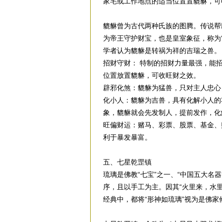
家宅或工作地点的适当位置置貔貅，可
貔貅曾为古代两种氏族的图腾。传说帮
为帝王守护财宝，也是皇室象征，称为“
学者认为貔貅是转祸为祥的吉瑞之兽。
招财守财： 特制的招财力量最强，能
位置放置貔貅，可收旺财之效。
辟邪化煞：貔貅为猛兽，只对主人忠心
化小人：貔貅为吉兽，具有化解小人的
象，貔貅就会先发制人，提前发作，化
旺偏财运：赌马、彩票、股票、基金、
利于暴发暴富。
五、七星乾罡镇
琉璃是佛教“七宝”之一、“中国五大名
序，且以手工为主。因其“火里来，水
经典中，都将“形神如琉璃”视为是佛