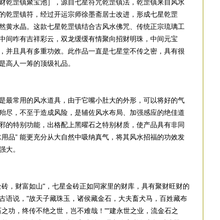
财乾罡镇聚宝池］，源自七星符咒乾罡镇法，乾罡镇来自风水
的乾罡镇符，经过开运宗师徐墨斋居士改进，形成七星乾罡
然黄水晶。这款七星乾罡镇结合古风水佛咒、传统正宗琉璃工
中间咋有吉祥彩云，双龙缓缓有情聚向招财明珠，中间元宝
，并且具有多重功效。此作品一直是七星堂不传之密，具有很
是高人一筹的顶级礼品。
是最常用的风水道具，由于它嘴小肚大的外形，可以将好的气
殆尽，不至于造成风险，是辅佐风水布局、加强感应的绝佳道
邪的特别功能，出格配上黑曜石之特别材质，使产品具有非同
水用品” 能更充分从大自然中吸纳真气，将其风水招福的功效发
强大。
金砖，财富如山"，七星金砖正如同家里的财库，具有聚财旺财的
古语说，"故天子藏珠玉，诸侯藏金石，大夫畜犬马，百姓藏布
石之功，终传不绝之世，岂不难哉！""建永世之业，流金石之