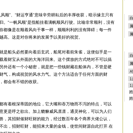
风顺”、“财运亨通”意味辛劳耕耘后的丰厚收获，暗示缘主只有
归。“一帆风顺”是指船挂着满帆顺风行驶。比喻非常顺利，没有
你都像是在顺着风向干事一样，顺顺利利的没有障碍；每一件
越高。这是对你将来的发展予以美好的祝贺。
就是船头必然要向着后玄武，船尾对着前朱雀，这便似乎是一
载着财宝从外面的大海洋回来。这个摆放的方式绝对不可以搞
另外还有一个小秘密，就是把一些钱财藏在船体内，不管是硬
财气，构成祝贺的风水力气。这个方法适合于任何方面的财
，都会有不错的收获。
都有着根深蒂固的地位，它大嘴和吞万物而不泻的特点，可以
意更是呼之欲出。加上貔貅威风凛凛，通灵神化，可以为人们
兽，其招财催财旺财的能力，经过数百年各个商界大佬公认，
不出，招财旺财，能招来大量的金钱，使世间财源自此打开.在