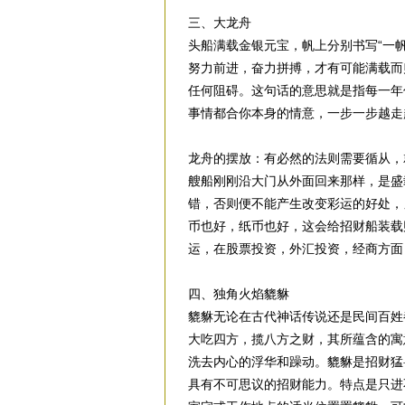
三、大龙舟
头船满载金银元宝，帆上分别书写“一帆
努力前进，奋力拼搏，才有可能满载而
任何阻碍。这句话的意思就是指每一年
事情都合你本身的情意，一步一步越走
龙舟的摆放：有必然的法则需要循从，
艘船刚刚沿大门从外面回来那样，是盛
错，否则便不能产生改变彩运的好处，
币也好，纸币也好，这会给招财船装载
运，在股票投资，外汇投资，经商方面
四、独角火焰貔貅
貔貅无论在古代神话传说还是民间百姓
大吃四方，揽八方之财，其所蕴含的寓
洗去内心的浮华和躁动。貔貅是招财猛
具有不可思议的招财能力。特点是只进