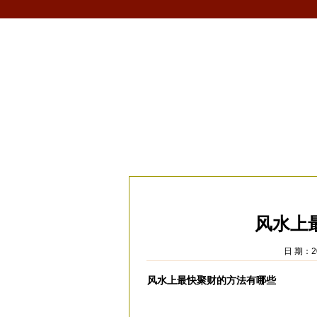
首页
生肖
解梦
星座
风水/fengshui
当前位置：
易安居
>
风水
>
家居风水
>
招
风水上
日 期：20
风水上最快聚财的方法有哪些