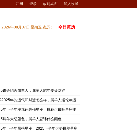
注册
登录
放到桌面
加入收藏
今日黄历
2026年08月07日 星期五 农历： →
宅风水
| 商业风水
| 风水文化
| 风水测试
最新文章
025谁会陷害属羊人，属羊人蛇年要提防谁
羊2025年的运气和财运怎么样，属羊人遇蛇年运
025年下半年桃花运最强星座，桃花运最旺星座排
025属羊大忌颜色，属羊人忌讳什么颜色
025年下半年黑榜星座，2025下半年运势最差星座