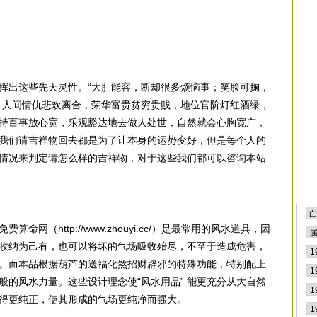
排
挥出这些先天灵性。“大肚能容，断却很多烦恼事；笑脸可掬，
，人间情仇悲欢离合，荣华富贵贫穷贵贱，地位官阶灯红酒绿，
持百事放心宽，乐观豁达地去做人处世，自然就会心胸宽广，
我们请吉祥物回去都是为了让本身的运势变好，但是每个人的
情况来判定请怎么样的吉祥物，对于这些我们都可以咨询本站
网（http://www.zhouyi.cc/）是最常用的风水道具，因
收纳为己有，也可以将坏的气场吸收殆尽，不至于造成危害，
。而本品根据葫芦的送福化煞招财辟邪的特殊功能，特别配上
般的风水力量。这些设计理念使“风水用品” 能更充分从大自然
得更纯正，使其形成的气场更纯净而强大。