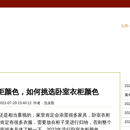
公历：
血型
吉祥
专题
黄历
| 家居风水
| 住
室风水
>
2
衣柜颜色，如何挑选卧室衣柜颜色
属
022-07-29 15:40:12 作者：沈永阳
2
2
是相当重视的，家里肯定会添置很多家具，卧室衣柜
肯定有很多衣服，需要放在柜子里进行归纳，否则整个
2
面就来具体了解一下，2022年流行卧室衣柜颜色。