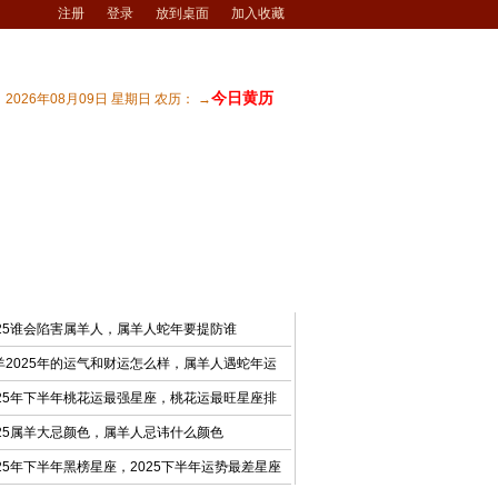
注册
登录
放到桌面
加入收藏
今日黄历
2026年08月09日 星期日 农历： →
宅风水
| 商业风水
| 风水文化
| 风水测试
最新文章
025谁会陷害属羊人，属羊人蛇年要提防谁
羊2025年的运气和财运怎么样，属羊人遇蛇年运
025年下半年桃花运最强星座，桃花运最旺星座排
025属羊大忌颜色，属羊人忌讳什么颜色
025年下半年黑榜星座，2025下半年运势最差星座