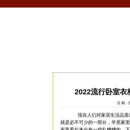
首页
生肖
解梦
星座
风水/fengshui
当前位置：
易安居
>
风水
>
家居风水
>
卧
2022流行卧室
日 期：2
现在人们对家居生活品质还
就是必不可少的一部分，毕竟家里
家里看起来会有一些乱糟糟的。下