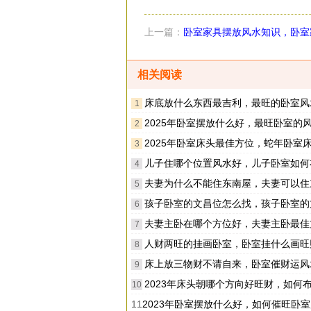
上一篇：
卧室家具摆放风水知识，卧室
摆放好
相关阅读
床底放什么东西最吉利，最旺的卧室风
1
2025年卧室摆放什么好，最旺卧室的风水
2
2025年卧室床头最佳方位，蛇年卧室床头朝向
3
儿子住哪个位置风水好，儿子卧室如何
4
夫妻为什么不能住东南屋，夫妻可以住东南角
5
孩子卧室的文昌位怎么找，孩子卧室的文昌位怎
6
夫妻主卧在哪个方位好，夫妻主卧最佳方
7
人财两旺的挂画卧室，卧室挂什么画旺
8
床上放三物财不请自来，卧室催财运风
9
2023年床头朝哪个方向好旺财，如何布置卧室
10
11
2023年卧室摆放什么好，如何催旺卧