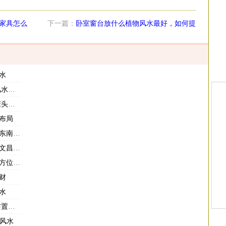
家具怎么
下一篇：
卧室窗台放什么植物风水最好，如何提
升卧室风水
水
布局
风水
布局
卧室吗
么布置
位图解
财
水
风水
室风水