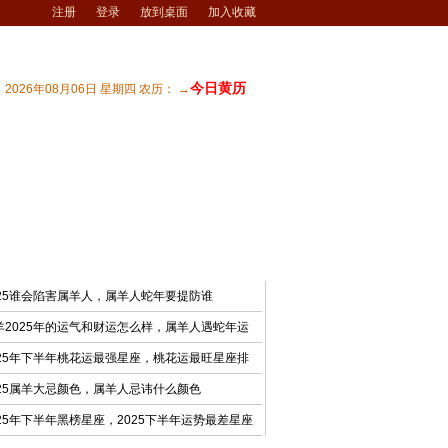
注册
登录
放到桌面
加入收藏
今日黄历
2026年08月06日 星期四 农历： →
宅风水
| 商业风水
| 风水文化
| 风水测试
最新文章
025谁会陷害属羊人，属羊人蛇年要提防谁
羊2025年的运气和财运怎么样，属羊人遇蛇年运
025年下半年桃花运最强星座，桃花运最旺星座排
025属羊大忌颜色，属羊人忌讳什么颜色
025年下半年黑榜星座，2025下半年运势最差星座