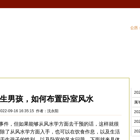
公历：
血型
吉祥
专题
黄历
| 家居风水
| 住
室风水
>
2
生男孩，如何布置卧室风水
属
022-09-16 16:35:15 作者：沈永阳
2
2
件，但如果能够从风水学方面去干预的话，这样就很
除了从风水学方面入手，也可以在饮食作息，以及生活
2
于生孩子的性别，以及卧室的风水问题，下面就来具体