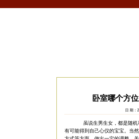
首页
生肖
解梦
星座
风水/fengshui
当前位置：
易安居
>
风水
>
家居风水
>
卧
卧室哪个方位
日 期：2
虽说生男生女，都是随机事
有可能得到自己心仪的宝宝。当然
方式等方面，做出一定的调整。关