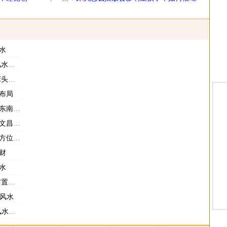
子息运势
水
布局
风水
布局
卧室吗
么布置
位图解
财
水
风水
室风水
事项