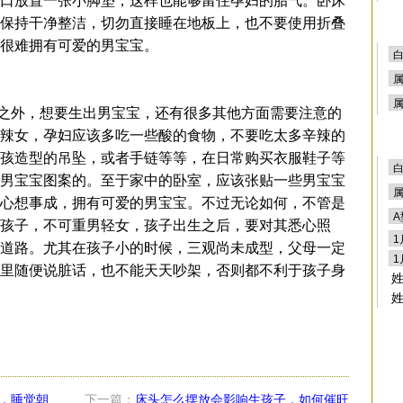
口放置一张小脚垫，这样也能够留住孕妇的胎气。卧床
保持干净整洁，切勿直接睡在地板上，也不要使用折叠
，很难拥有可爱的男宝宝。
外，想要生出男宝宝，还有很多其他方面需要注意的
辣女，孕妇应该多吃一些酸的食物，不要吃太多辛辣的
孩造型的吊坠，或者手链等等，在日常购买衣服鞋子等
男宝宝图案的。至于家中的卧室，应该张贴一些男宝宝
心想事成，拥有可爱的男宝宝。不过无论如何，不管是
孩子，不可重男轻女，孩子出生之后，要对其悉心照
道路。尤其在孩子小的时候，三观尚未成型，父母一定
里随便说脏话，也不能天天吵架，否则都不利于孩子身
，睡觉朝
下一篇：
床头怎么摆放会影响生孩子，如何催旺