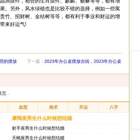
晶洞摆件，相合的生肖摆件、麒麟、貔貅等等，都有增
果。另外，风水绿植也是比较不错的选择，例如一些寓
贵竹、招财树、金桔树等等，都有利于事业和财运的增
带来好运气!
照的摆放
下一篇：
2023年办公桌摆放吉凶，2023年办公桌
怎么摆放的忌讳
的忌讳
血型
相术
开运
八字
摩羯座男生什么时候想结婚
射手座男生什么时候想结婚
天蝎座男生什么时候想结婚