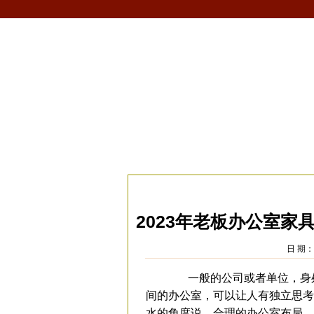
首页
生肖
解梦
星座
风水/fengshui
当前位置：
易安居
>
风水
>
家居风水
>
风
2023年老板办公室
日 期：2
一般的公司或者单位，身处
间的办公室，可以让人有独立思考
水的角度说，合理的办公室布局，