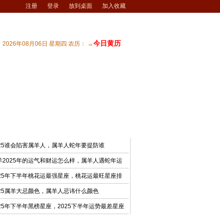
注册
登录
放到桌面
加入收藏
今日黄历
2026年08月06日 星期四 农历： →
宅风水
| 商业风水
| 风水文化
| 风水测试
最新文章
025谁会陷害属羊人，属羊人蛇年要提防谁
羊2025年的运气和财运怎么样，属羊人遇蛇年运
025年下半年桃花运最强星座，桃花运最旺星座排
025属羊大忌颜色，属羊人忌讳什么颜色
025年下半年黑榜星座，2025下半年运势最差星座