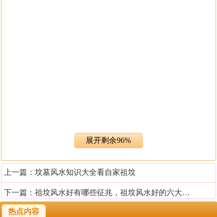
展开剩余96%
墓地风水和阳宅风水有很大的不同，他更倾向于“穴位”的
上一篇：
坟墓风水知识大全看自家祖坟
定位，达到长效的风水旺位效果，以期阴泽和庇佑后代孝
顺子孙的前程和富贵。专业看阴宅风水的大师刘椰荣认为
下一篇：
祖坟风水好有哪些征兆，祖坟风水好的六大征兆
墓地风水颇多讲究，不能仅仅立个碑就算让先人入土为安
热点内容