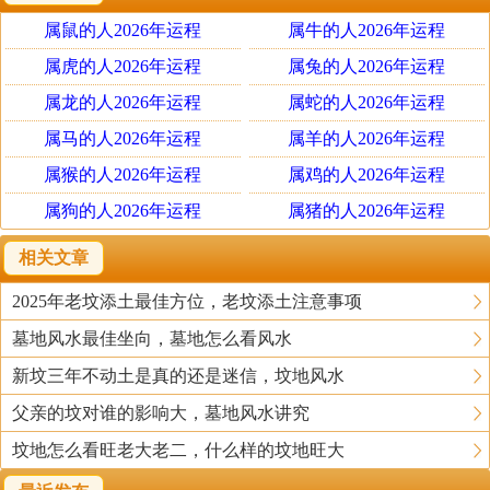
了。
属鼠的人2026年运程
属牛的人2026年运程
其实阴宅墓地风水布局的好，对后代子孙的阴泽和庇护是
属虎的人2026年运程
属兔的人2026年运程
长久的。也许后人子孙能经善谋，但是脱离了先人的阴佑
属龙的人2026年运程
属蛇的人2026年运程
护庇好景是难长久的。而公墓风水和乡野土坟风水有所不
属马的人2026年运程
属羊的人2026年运程
同，公墓主要是价格昂贵，面积有限，能布局的风水格局
属猴的人2026年运程
属鸡的人2026年运程
相应有限，但是根据先人命理定位的旺位线位决定是否有
属狗的人2026年运程
属猪的人2026年运程
长效阴泽和庇佑后人孝顺子孙的功力，否则效果相反。
相关文章
墓地风水即是祖先葬地的地理形式，好的墓地风水可发旺
2025年老坟添土最佳方位，老坟添土注意事项
后代子孙。可为后代子孙带来平安和富贵。往生者的地位
墓地风水最佳坐向，墓地怎么看风水
并不因过世而消失，反而更加重要。祖先崇拜是中国伦理
道德重要的一环，墓地风水不但具有丧葬的实用效果，更
新坟三年不动土是真的还是迷信，坟地风水
关乎子孙的福祉。
父亲的坟对谁的影响大，墓地风水讲究
坟地怎么看旺老大老二，什么样的坟地旺大
天地辽阔，到处有山有水，到底应在何处立坟安葬呢？刘