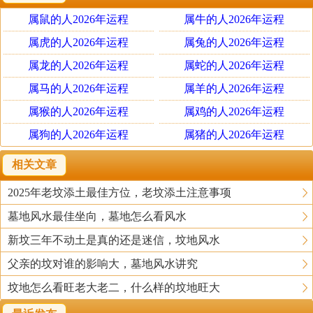
三年不要动土
属鼠的人2026年运程
属牛的人2026年运程
在三年之内，新坟是不可以人为动土的。需要谨记在
这三年之中，要经常去观察新坟的状态。如果遇到天气原
属虎的人2026年运程
属兔的人2026年运程
因导致塌陷，应该及时处理。但如果没有非必要的因素，
属龙的人2026年运程
属蛇的人2026年运程
就最好不要给新坟动土，否则是不吉利的，将会影响生者
属马的人2026年运程
属羊的人2026年运程
的运势。除了不能动土之外，迁坟和立碑也是比较忌讳
属猴的人2026年运程
属鸡的人2026年运程
的。尤其是迁坟，这是对逝者的大不敬。
属狗的人2026年运程
属猪的人2026年运程
经常探望，去除杂草
相关文章
在去上坟的时候，需要注意一下坟墓附近有没有长出
2025年老坟添土最佳方位，老坟添土注意事项
杂草来，如果附近生态环境旺，坟墓也是很容易长杂草
墓地风水最佳坐向，墓地怎么看风水
的。后辈在去扫墓的时候，需要将祖先坟墓附近的杂草都
清理掉，不要任其生长，杂草丛生会阻碍后代的发展。
新坟三年不动土是真的还是迷信，坟地风水
父亲的坟对谁的影响大，墓地风水讲究
上坟的禁忌
坟地怎么看旺老大老二，什么样的坟地旺大