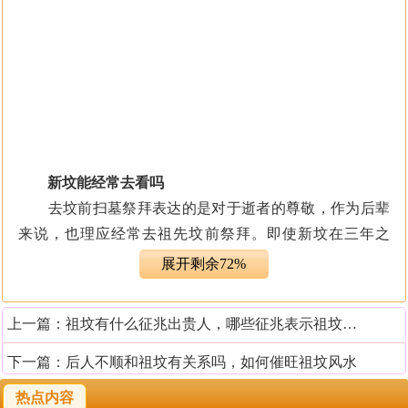
新坟能经常去看吗
去坟前扫墓祭拜表达的是对于逝者的尊敬，作为后辈
来说，也理应经常去祖先坟前祭拜。即使新坟在三年之
内，也是可以经常去看的。在去祭拜的时候，需要遵循一
展开剩余72%
些上坟的规矩，不要在坟墓附近大吵大闹，这样将会扰了
已逝之人的清静，是不敬的体现。
上一篇：
祖坟有什么征兆出贵人，哪些征兆表示祖坟风水好
新坟的讲究
下一篇：
后人不顺和祖坟有关系吗，如何催旺祖坟风水
热点内容