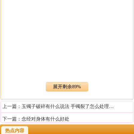
住宅风水学有哪些入门知识
展开剩余89%
建筑学上的风水关系到我们家居生活，它主要是随逐自
上一篇：
玉镯子破碎有什么说法 手镯裂了怎么处理避灾
然，把建筑和自然融为一体，合二为一，使整体环境美
化、和谐。根据自然的情况安排建筑布局，包括采光、通
下一篇：
念经对身体有什么好处
风、取景，使得居住者可以更为舒适，追求将人居回归自
热点内容