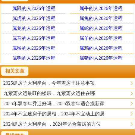
然的状态。家居风水是人与环境二者相融、相宜、相合。
属鼠的人2026年运程
属牛的人2026年运程
它可以对家居的外部环境和室内环境进行细致分析、观形
察势。在方位上来讲家居风水跟我们风水学上是一致：左
属虎的人2026年运程
属兔的人2026年运程
（青龙）、右（白虎）、前（朱雀）、后（玄武）北
属龙的人2026年运程
属蛇的人2026年运程
（子）、南（午）；如子山午向、背山望水。
属马的人2026年运程
属羊的人2026年运程
属猴的人2026年运程
属鸡的人2026年运程
一、格局协调
属狗的人2026年运程
属猪的人2026年运程
“宅以形势为身体，以泉水为血脉，以土地为皮肉，以草木
为毛发，以舍屋为衣服，以门户为冠带。若是如斯，是事
相关文章
俨雅，乃为上吉。”古人把住宅人性化，说明住房格局搭配
2025建房子大利坐向，今年盖房子注意事项
得当的重要性。为何有些房子一走进去就会感觉到神清气
九紫离火运最旺的楼层，九紫离火运住在哪
爽，如沐春风；而有的房子则感觉压抑沉闷，坐立不宁？
这就在于格局优劣的分别。四方宽敞、正大光明，布置协
2025年双春年乔迁好吗，2025双春年适合搬新家
调的格局是住家上乘之选。而以下几种类型的住宅则是要
2024年不宜建房子的属相，2024年不宜动土的属
避忌的：
2024建房子大利坐向 ，2024年适合盖房的方位