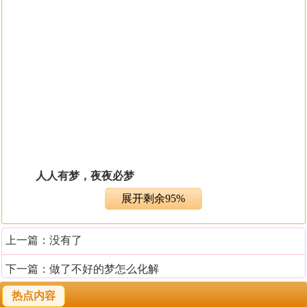
人人有梦，夜夜必梦
展开剩余95%
“每个人每天至少要做2-6个梦。”苏州心理学会常务理
事，心理生理学、催眠专家陈锡林告诉记者，“人人有梦，
上一篇：没有了
夜夜必梦”是现代心理生理学得出的科学结论。也就是说，
下一篇：
做了不好的梦怎么化解
尽管你今早起来大脑中空空如也，以为自己一夜无梦，实
际上，梦已经悄悄地来过，又悄悄地走了，没有在你的意
热点内容