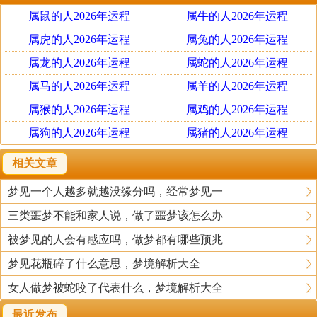
识中留下痕迹。
属鼠的人2026年运程
属牛的人2026年运程
属虎的人2026年运程
属兔的人2026年运程
为什么我们有时知道自己做了梦，有时却不知道？陈
锡林说，这和你醒来的时间有关。按照对脑电波的分析，
属龙的人2026年运程
属蛇的人2026年运程
人的睡眠分为慢波睡眠和快波睡眠两种。刚刚入睡时，处
属马的人2026年运程
属羊的人2026年运程
在慢波睡眠中，然后慢慢进入快波睡眠。慢波睡眠也叫无
属猴的人2026年运程
属鸡的人2026年运程
梦睡眠，是对肌肉和身体各个系统疲劳的调整，对于增高
属狗的人2026年运程
属猪的人2026年运程
和生长有很大意义。而快波睡眠才是真正让大脑休息的睡
眠，也叫有梦睡眠。这时，负责逻辑思维、白天最辛苦的
相关文章
左脑几乎不工作了，负责情感思维的右脑接了左脑的班。
梦见一个人越多就越没缘分吗，经常梦见一
梦，就在右脑中产生了。
三类噩梦不能和家人说，做了噩梦该怎么办
被梦见的人会有感应吗，做梦都有哪些预兆
在漫长的一夜中，慢波和快波睡眠循环往复地交替。
先是80-120分钟的慢波，接着是20-30分钟的快波，然后再
梦见花瓶碎了什么意思，梦境解析大全
是慢波、快波……循环4-5个周期，大约是6-12小时，恰好
女人做梦被蛇咬了代表什么，梦境解析大全
一夜，所以人的梦也是反复出现的。如果你醒来时正好处
最近发布