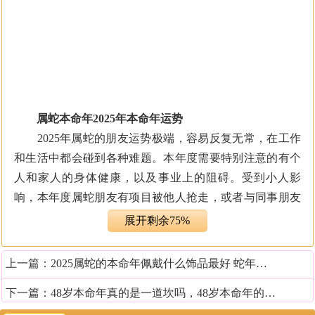
属蛇本命年2025年本命年运势
2025年属蛇的朋友运势极端，容易反复无常，在工作
和生活中都会碰到各种难题。本年度需要特别注意的有个
人和家人的身体健康，以及事业上的阻碍。受到小人影
响，本年度属蛇朋友有项目被他人抢走，或者与同事朋友
反目，合同出现问题等可能。在健康方面，自己或家人有
展开剩余75%
罹患疾病的可能，严重的还有血光之灾，有流血的征兆。
上一篇：
2025属蛇的本命年佩戴什么饰品最好 蛇年本命年开运吉祥物
由此可见，在2025年年里，属蛇人可谓如履薄冰，每
下一篇：
48岁本命年真的是一道坎吗，48岁本命年的大忌
一步都走的很艰辛，有很多忌讳和注意事项一定要遵守，