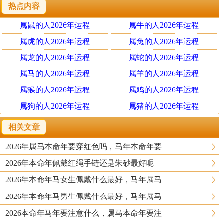
建议属蛇人在2025年，不妨按照传统民俗奉请一件“易明居
热点内容
吴遂保岁吉宏锦盒”摆放于床头柜，吴遂乃蛇年太岁将军，
属鼠的人2026年运程
属牛的人2026年运程
寓意期盼全年平平安安，如意顺遂;同时可佩戴一根“易明
居三合护禄红吉宏腰带”作为蛇年的吉祥饰物，寓意蛇年鸿
属虎的人2026年运程
属兔的人2026年运程
运加身、好运常伴，福运连连。
属龙的人2026年运程
属蛇的人2026年运程
属马的人2026年运程
属羊的人2026年运程
2025年属蛇人的忌讳和注意事项
属猴的人2026年运程
属鸡的人2026年运程
1、 口无遮拦
属狗的人2026年运程
属猪的人2026年运程
属蛇的人平时看似很稳重，但其实只是个性沉默，他
们的内心也有很多繁杂的心声。在踏入2025年，受到外界
相关文章
复杂的人和事影响，再加上凶星作祟，很多人会控制不住
2026年属马本命年要穿红色吗，马年本命年要
自己的情绪，容易在语言上得罪他人，会发生于同事发生
2026年本命年佩戴红绳手链还是朱砂最好呢
争吵，得罪领导等情况。在家庭中，也会和爱人、长辈闹
矛盾。
2026年本命年马女生佩戴什么最好，马年属马
2026年本命年马男生佩戴什么最好，马年属马
为了避免事态进一步扩大，建议大家在生活中一定要
2026本命年马年要注意什么，属马本命年要注