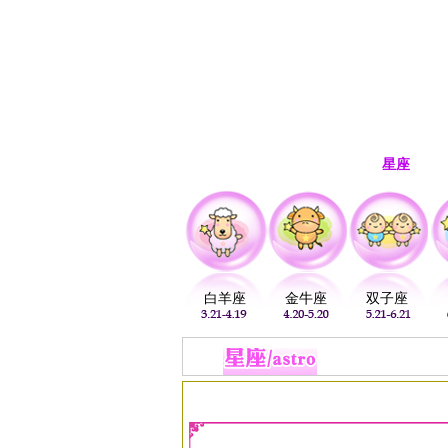
首页
生肖
解梦
星座
白羊座
金牛座
双子座
当前位置：
易安居
>
星座
>
巨蟹座