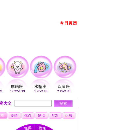
册
登录
放到桌面
加入收藏
今日黄历
2026年08月09日 星期日 农历： →
摩羯座
水瓶座
双鱼座
座大全
性格
爱情
优点
缺点
配对
运势