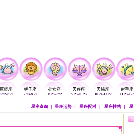
注
公历：
血型
吉祥
专题
黄历
巨蟹座
狮子座
处女座
天秤座
天蝎座
射手座
星座查询
星座运势
星座配对
星座性格
星
|
|
|
|
>
巨蟹座文章
>