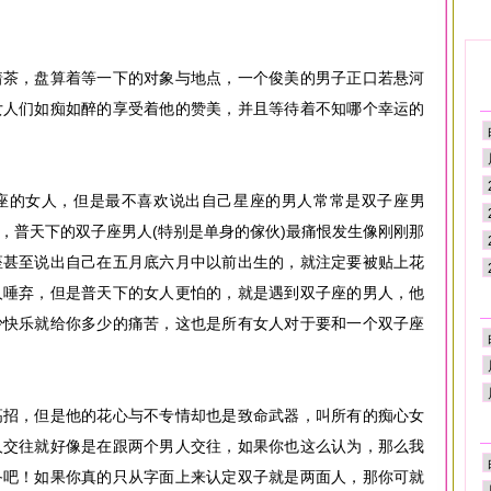
着茶，盘算着等一下的对象与地点，一个俊美的男子正口若悬河
女人们如痴如醉的享受着他的赞美，并且等待着不知哪个幸运的
座的女人，但是最不喜欢说出自己星座的男人常常是双子座男
，普天下的双子座男人(特别是单身的傢伙)最痛恨发生像刚刚那
座甚至说出自己在五月底六月中以前出生的，就注定要被贴上花
人唾弃，但是普天下的女人更怕的，就是遇到双子座的男人，他
少快乐就给你多少的痛苦，这也是所有女人对于要和一个双子座
高招，但是他的花心与不专情却也是致命武器，叫所有的痴心女
人交往就好像是在跟两个男人交往，如果你也这么认为，那么我
备吧！如果你真的只从字面上来认定双子就是两面人，那你可就