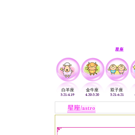
首页
生肖
解梦
星座
白羊座
金牛座
双子座
当前位置：
易安居
>
星座
>
星座查