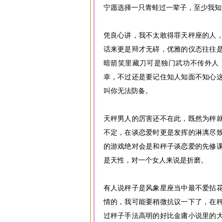
宁愿选择一只青蛙过一辈子，至少我知
凭良心讲，我不太敢得罪天秤座的人
话来更是辩才无碍，优雅的仪态往往
暗箭笑里藏刀可是独门武功不传外人
幸，不过还是要记住知人知面不知心
叫你无法防备。
天秤男人的厉害还不在此，既然为秤
不定，在谈恋爱时更是发挥的淋漓尽
的游戏绝对会是和秤子谈恋爱的先修
是天性，对一个女人来说是折磨。
有人说秤子是风象星座当中最不爱拈
情的，我可能要稍微抗议一下了，在
过秤子手法高明的好比金庸小说里的