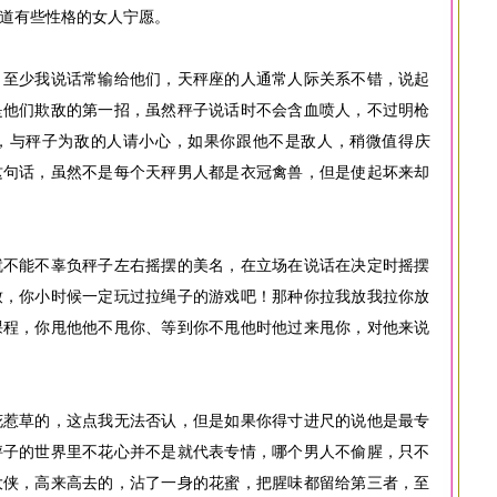
道有些性格的女人宁愿。
，至少我说话常输给他们，天秤座的人通常人际关系不错，说起
是他们欺敌的第一招，虽然秤子说话时不会含血喷人，不过明枪
，与秤子为敌的人请小心，如果你跟他不是敌人，稍微值得庆
这句话，虽然不是每个天秤男人都是衣冠禽兽，但是使起坏来却
就不能不辜负秤子左右摇摆的美名，在立场在说话在决定时摇摆
致，你小时候一定玩过拉绳子的游戏吧！那种你拉我放我拉你放
课程，你甩他他不甩你、等到你不甩他时他过来甩你，对他来说
花惹草的，这点我无法否认，但是如果你得寸进尺的说他是最专
秤子的世界里不花心并不是就代表专情，哪个男人不偷腥，只不
大侠，高来高去的，沾了一身的花蜜，把腥味都留给第三者，至