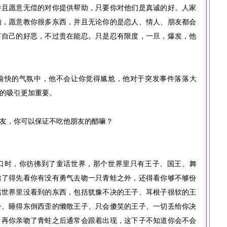
并且愿意无偿的对你提供帮助，只要你对他们是真诚的好。人家
的，愿意教你很多东西，并且无论你的是恋人、情人、朋友都会
有自己的好恶，不过贵在能忍。只是忍有限度，一旦，爆发，他
愉快的气氛中，他不会让你觉得尴尬，他对于突发事件落落大
性的吸引更加重要。
友，你可以保证不吃他朋友的醋嘛？
口时，你彷彿到了童话世界，那个世界里只有王子、国王、舞
除了得先看你有没有勇气去吻一只青蛙之外，还得看你够不够份
话世界里没看到的东西，包括犹豫不决的王子、耳根子很软的王
子、睡得东倒西歪的懒散王子、只会傻笑的王子、一切丢给你决
，再你亲吻了青蛙之后通常会跟着出现，这下子不知道你会不会