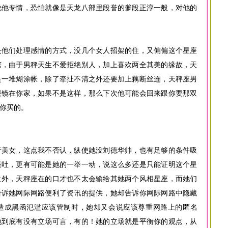
说他专情，恐怕就像是天龙八部里段誉的爹段正淳一般，对他的
是他们处理感情的方式，没几个女人招架的住，又偏偏这个星座
骛，由于男秤天生不爱拒绝别人，加上喜欢两全其美的缘故，天
是一堆煳涂帐，除了牵扯不清之外还要加上藕断丝连，天秤座男
眼镜在你家，如果不是这样，那么下次他可能会回来跟你要那双
你买的。
产美女，这点我不否认，纵使她没刘德华帅，也有足够的条件吸
谈吐，更有可能是她的一举一动，说这么多还是只能证明这个星
之外，天秤座在的口才也不太会输给其她两个风相星座，而她们
告诉她网际网路便利了资讯的提供，她却告诉你网际网路中隐藏
造成黑函氾滥应该管制时，她却又会说应该尊重网路上的匿名
她到底有没有立场可言，有的！她的立场就是平衡你的观点，从