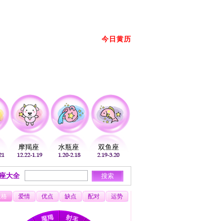
册
登录
放到桌面
加入收藏
今日黄历
2026年08月08日 星期六 农历： →
摩羯座
水瓶座
双鱼座
座大全
性格
爱情
优点
缺点
配对
运势