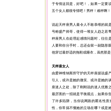
于专情这回是，好吧！，如果一定要
五个女人都很专情吧！男秤！难秤啊！
说起天秤座男人最令人不敢恭维的就
号称盛产帅哥，使得一堆女人趋之若
秤座男人在处理起感情问题时，往往
人要和你分手时，总还会留一副隐形
他穿过最舒适的拖鞋或睡衣，虽然那是
天秤座女人
由爱神维纳斯所守护的天秤座据说盛
引人，或许是她的微笑、或许是她的
座迷人之处，除了刚刚说的迷人优雅
最厉害的一招就是平衡观点，如果你
了许多陷阱，当你说网路的匿名性质
性，你常搞不懂她的立场在哪？或是