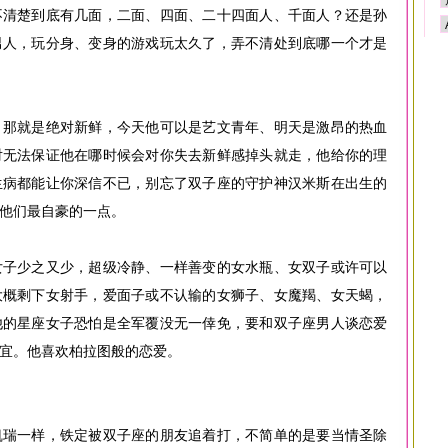
不清楚到底有几面，二面、四面、二十四面人、千面人？还是孙
男人，玩分身、变身的游戏玩太久了，弄不清处到底哪一个才是
，那就是绝对新鲜，今天他可以是艺文青年、明天是激昂的热血
对无法保证他在哪时候会对你失去新鲜感掉头就走，他给你的理
生病都能让你深信不已，别忘了双子座的守护神汉米斯在出生的
他们最自豪的一点。
女子少之又少，超级冷静、一样善变的女水瓶、女双子或许可以
大概剩下女射手，爱面子或不认输的女狮子、女魔羯、女天蝎，
他的星座女子恐怕是全军覆没无一倖免，要和双子座男人谈恋爱
宜。他喜欢柏拉图般的恋爱。
凯瑞一样，铁定被双子座的朋友追着打，不简单的是要当情圣除