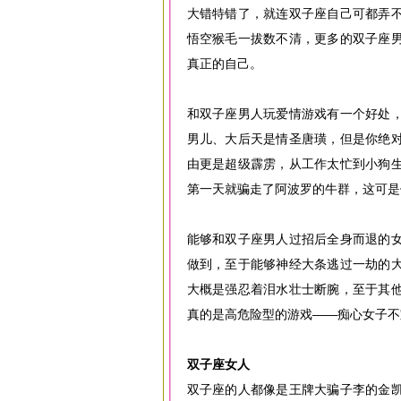
大错特错了，就连双子座自己可都弄
悟空猴毛一拔数不清，更多的双子座
真正的自己。
和双子座男人玩爱情游戏有一个好处
男儿、大后天是情圣唐璜，但是你绝
由更是超级霹雳，从工作太忙到小狗
第一天就骗走了阿波罗的牛群，这可是
能够和双子座男人过招后全身而退的
做到，至于能够神经大条逃过一劫的
大概是强忍着泪水壮士断腕，至于其
真的是高危险型的游戏——痴心女子不
双子座女人
双子座的人都像是王牌大骗子李的金