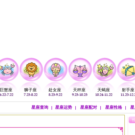
注
公历：
血型
吉祥
专题
黄历
巨蟹座
狮子座
处女座
天秤座
天蝎座
射手座
星座查询
星座运势
星座配对
星座性格
星
|
|
|
|
询
>
四象星座
>