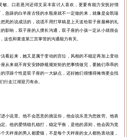
灵敏、口若悬河还得文采丰富讨人喜欢，更要有能力安抚好情
可，急躁的白羊座古怪的水瓶座就不一定做的来，就像是金凯瑞
长把死的说成活的，说谎不用打草稿是上天送给双子座最棒的礼
星的影响，双子座的人擅长沟通，双子座的小孩一定从小就很会
，这也和黄道第三宫掌管的沟通能力有关。
分法看起来，她又是属于变动的宫位，风相的不稳定再加上变动
子座从来就不肯安安静静规规矩矩的把事情做完，要她们乖乖的
去的浮躁个性是双子座的一大缺点，还好她们很懂得掩饰更会找
们行走江湖迎刃有余。
写进小说里。他不会恶意的挑逗你，他会说乐意为您效劳。他表
确定。他的爱情稳扎稳打，稳定平衡，是他的原则，他会因为觉
每个天秤座的男人都爱猫，不是每个天秤座的女人都热衷动漫，