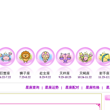
注
公历：
血型
吉祥
专题
黄历
巨蟹座
狮子座
处女座
天秤座
天蝎座
射手座
星座查询
星座运势
星座配对
星座性格
星
|
|
|
|
势
>