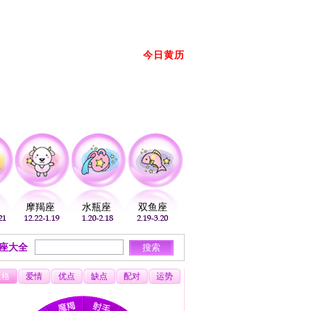
册
登录
放到桌面
加入收藏
今日黄历
2026年08月07日 星期五 农历： →
摩羯座
水瓶座
双鱼座
座大全
性格
爱情
优点
缺点
配对
运势