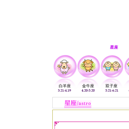
首页
生肖
解梦
星座
白羊座
金牛座
双子座
当前位置：
易安居
>
星座
>
星座运