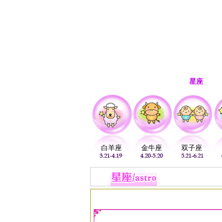
首页
生肖
解梦
星座
白羊座
金牛座
双子座
当前位置：
易安居
>
星座
>
星座运