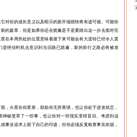
是它对你的成长意义以及昭示的新开端很快将有迹可循。可能你
个新的篇章，但是如果你还在犹豫是不是要踏出这一步去面对完
王星在本周所处的位置意味着接下来可能会有大逆转已经令人震
们是绝佳时机去意识到当旧路已踏遍，新的前行之路必将被发
方面，火星在你星座，鼓励你无所畏惧，也让你处于进攻状态，
用神秘笼罩了一些事，也让你对一些现实变得盲目。考虑到这
人或事业追求上留下自己的印迹，但你必须反复检查事实依据，