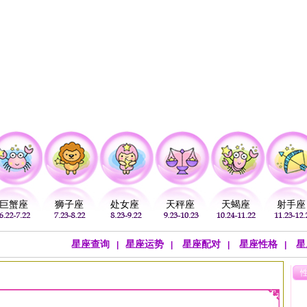
注
公历：
血型
吉祥
专题
黄历
巨蟹座
狮子座
处女座
天秤座
天蝎座
射手座
星座查询
星座运势
星座配对
星座性格
星
|
|
|
|
势
>
每周运势
>
佩妮周运
>