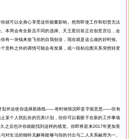
样你就可以全身心享受这些能量影响。然而即使工作和职责无法
险。本周会有全新且不同的选择。天王星目前正在创意宫位，会
果你有一块钱来放飞你的自我创业，现在就是这么做的好时候。
一个意料之外的调情可能会有发展，或一段柏拉图关系突然转变
计划并迫使你选择新路线——有时候情况即是字面意思——但有
阻止某个人扰乱你的完美计划，但你可以着眼于在新的工作事项
久之后也许你就能找到这样的感觉。你即将迎来2017年更加美
性与对生活的独特见解将能够与你的付出与二人关系融而为一。