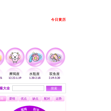
册
登录
放到桌面
加入收藏
今日黄历
2026年08月07日 星期五 农历： →
摩羯座
水瓶座
双鱼座
座大全
性格
爱情
优点
缺点
配对
运势