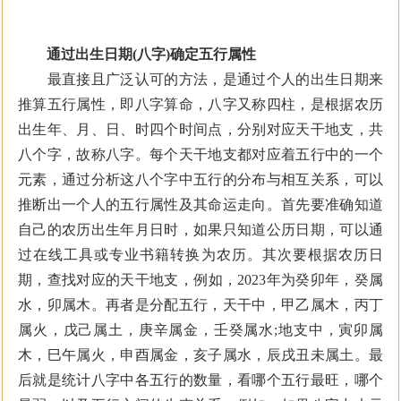
通过出生日期(八字)确定五行属性
最直接且广泛认可的方法，是通过个人的出生日期来
推算五行属性，即八字算命，八字又称四柱，是根据农历
出生年、月、日、时四个时间点，分别对应天干地支，共
八个字，故称八字。每个天干地支都对应着五行中的一个
元素，通过分析这八个字中五行的分布与相互关系，可以
推断出一个人的五行属性及其命运走向。首先要准确知道
自己的农历出生年月日时，如果只知道公历日期，可以通
过在线工具或专业书籍转换为农历。其次要根据农历日
期，查找对应的天干地支，例如，2023年为癸卯年，癸属
水，卯属木。再者是分配五行，天干中，甲乙属木，丙丁
属火，戊己属土，庚辛属金，壬癸属水;地支中，寅卯属
木，巳午属火，申酉属金，亥子属水，辰戌丑未属土。最
后就是统计八字中各五行的数量，看哪个五行最旺，哪个