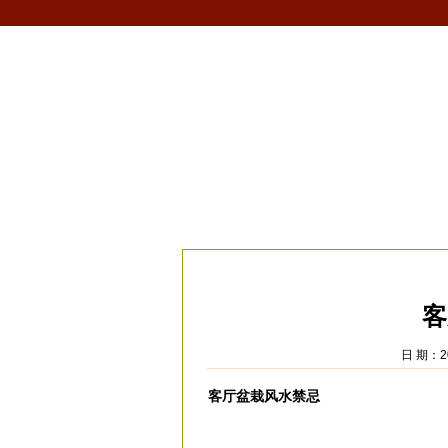
首页
生肖
解梦
星座
风水/fengshui
当前位置：
易安居
>
风水
>
家居风水
>
客
客
日 期：20
客厅盆栽风水禁忌