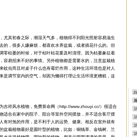
，尤其初春之际，潮湿天气多，植物得不到阳光照射容易滋生
去的，很多人嫌麻烦，都喜欢水养盆栽，或者插花什么的。但
凋零枯萎的时候，对于枯叶枯花要及时清理。因为枯萎象征着
，容易招来不好的事情。另外植物都是需要水的，注意盆栽植
来蚊虫而且对桌子什么也有霉烂作用，这种生活环境也是对人
来是调节室内的空气，却因为懒得打理让生活环境更糟糕，这
水植物，免费算命网（http://www.zhouyi.cc/）很适合
物适合在家中的院子、阳台等室外空间摆放，并不适合客厅摆
人有对煞的作用，是不利于人的运势、健康。相反在室外就有
的盆栽植物最好是圆叶型的植物，比如：铜钱草、金钱树、兰