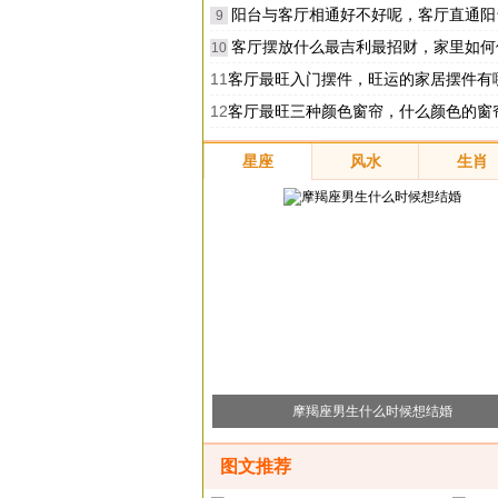
阳台与客厅相通好不好呢，客厅直通阳台风
9
客厅摆放什么最吉利最招财，家里如何催
10
11
客厅最旺入门摆件，旺运的家居摆件有
12
客厅最旺三种颜色窗帘，什么颜色的窗帘旺人
星座
风水
生肖
摩羯座男生什么时候想结婚
图文推荐