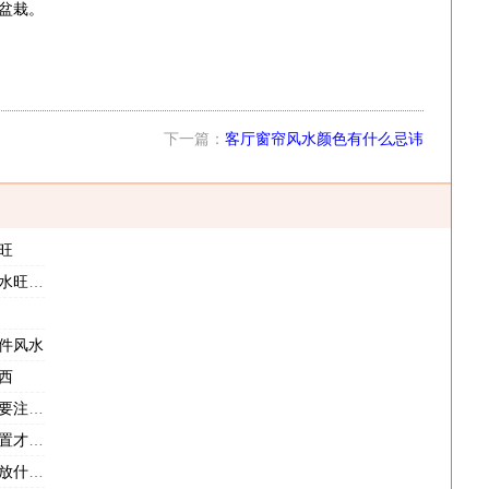
盆栽。
下一篇：
客厅窗帘风水颜色有什么忌讳
旺
庭运势
件风水
西
意什么
会招财
最招财