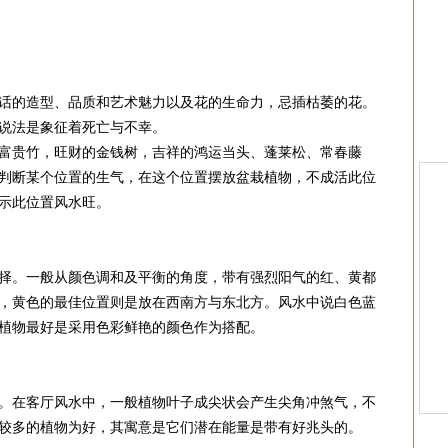
话的造型、品质和艺术魅力以及花的生命力，忌插枯萎的花。
说法是象征着死亡与不幸。
富贵竹，旺财的金钱树，吉祥的鸿运当头、蓬莱松、常春藤
判断某个位置的生气，在这个位置摆放盆栽植物，不成活此位
示此位置风水旺。
择。一般从颜色调和及平衡的角度，带有强烈阳气的红、黄都
，黄色的最佳位置则是放在西南方与东北方。风水中说白色蓝
植物最好是采用色彩鲜艳的颜色作为搭配。
。在客厅风水中，一般植物叶子成尖状会产生尖角冲煞气，不
较多的植物为好，其寓意是它们潜在能量是带有好兆头的。