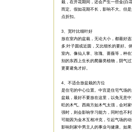
栽，在开花期间，还会产生一些金(白花
而定。假如花期不长，影响不大。但是
点折扣。
3、宽叶比细叶好
放在室内的盆栽，无论大小，都最好选
多;叶子圆或近圆，又比细长的要好。
室内。像仙人掌、玫瑰、蔷薇等，种在
别的东西上生长的爬藤类植物，阴气过
更要避免才好。
4、不适合放盆栽的方位
是住宅的中心位置。中宫是住宅气场的
盆栽，最好不要放在这里，以免无意中
旺的木气。西南方如木气太强，会对家
强时，则会影响学习能力，同时也不利
可能因为金木互相冲克，引起气场的动
影响到家中男主人的事业与健康。如果