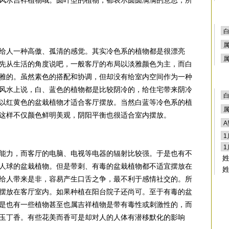
风水吉祥植物哦。圆叶型的植物，都表示圆圆满满的意思，所
给人一种高傲、孤清的感觉。其实冷色系的植物都是很漂亮
先从生活的角度说吧，一般客厅的布局以淡雅颜色为主，而白
雅的。虽然素色的搭配和协调，但却没有给室内空间作为一种
风水上说，白、蓝色的植物都是比较阴冷的，给住宅带来阴冷
以红黄色的盆栽植物才适合客厅摆放。当然白蓝等冷色系的植
这样不仅颜色鲜明美观，阴阳平衡也很适合室内摆放。
能力，而客厅的电脑、电视等电器的辐射比较强。于是也有不
人球的盆栽植物。但是带刺、有毒的盆栽植物都不适宜摆放在
给人带来是非，容易产生口舌之争，最不利于感情社交的。所
摆放在客厅室内。如果种植在阳台院子还尚可。至于有毒的盆
是也有一些植物甚至也属吉祥植物是带有毒性或刺激性的，而
玉丁香。有些花美而香可是却对人的人体有潜移默化的影响