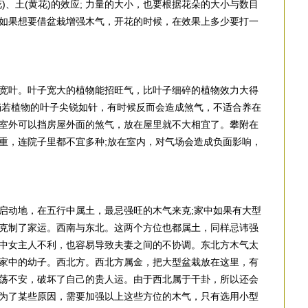
)、土(黄花)的效应; 力量的大小，也要根据花朵的大小与数目
如果想要借盆栽增强木气，开花的时候，在效果上多少要打一
宽叶。叶子宽大的植物能招旺气，比叶子细碎的植物效力大得
倘若植物的叶子尖锐如针，有时候反而会造成煞气，不适合养在
室外可以挡房屋外面的煞气，放在屋里就不大相宜了。攀附在
重，连院子里都不宜多种;放在室内，对气场会造成负面影响，
启动地，在五行中属土，最忌强旺的木气来克;家中如果有大型
克制了家运。西南与东北。这两个方位也都属土，同样忌讳强
中女主人不利，也容易导致夫妻之间的不协调。东北方木气太
家中的幼子。西北方。西北方属金，把大型盆栽放在这里，有
荡不安，破坏了自己的贵人运。由于西北属于干卦，所以还会
为了某些原因，需要加强以上这些方位的木气，只有选用小型