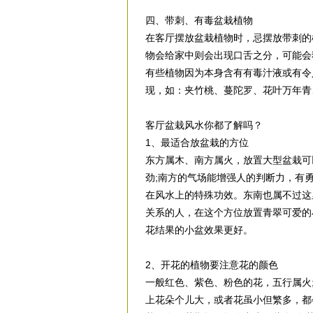
四、带刺、有毒盆栽植物
在客厅摆放盆栽植物时，忌摆放带刺的
物会给家中则会出现口舌之分，可能会
有些植物因为本身含有有毒汁液或有令
现，如：夹竹桃、蔓陀罗、花叶万年青
客厅盆栽风水你都了解吗？
1、最适合放盆栽的方位
东方属木、南方属火，放置大型盆栽可
劲;南方的气场能增强人的判断力，有
在风水上的特殊功效。东南也属不过这
关系的人，在这个方位放置青翠可爱的
花结果的小盆效果更好。
2、开花的植物要注意花的颜色
一般红色、紫色、粉色的花，五行属火
上花朵个儿大，或者花虽小但繁多，都