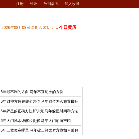
注册
登录
放到桌面
加入收藏
今日黄历
2026年08月08日 星期六 农历： →
宅风水
| 商业风水
| 风水文化
| 风水测试
最新文章
026年最不利的方向 马年不宜动土的方位
026年财神方位在哪个方位 马年财位怎么布置最旺
026年躲星的正确方法和讲究 马年躲星时间和方法
026年大门风水详解和化解 马年大门朝向吉凶
026年三煞位在哪里 马年破三煞太岁方位如何破解