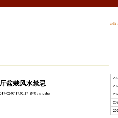
公历：
血型
吉祥
专题
黄历
| 家居风水
| 住
厅风水
>
2
厅盆栽风水禁忌
2
17-02-07 17:01:17 作者：shushu
2
2
2