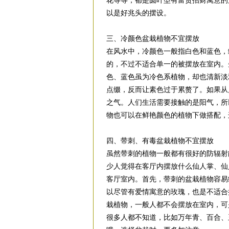
花等等，都是圆叶型有富贵招财寓意的
以是好兆头的摆设。
三、冷颜色盆栽植物不宜摆放
在风水中，冷颜色一般指白色和蓝色，
的，不过不适合单一的被摆放在室内。
色、蓝色虽为冷色系植物，却也清新淡
点缀，反而让素色过于累赘了。如果从
之气。人们生活需要接触的是阳气，所
物也可以在鲜艳颜色的植物下做搭配，
四、带刺、有毒盆栽植物不宜摆放
虽然带刺的植物一般都有很好的防辐射
少人觉得在客厅内摆放什么仙人掌、仙
客厅室内。首先，带刺的盆栽植物容易
以尽管有爱情寓意的玫瑰，也是不适合
栽植物，一般人都不会摆放在室内，可
很多人都不知道，比如万年青、百合、