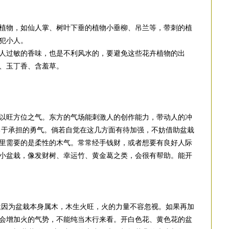
植物，如仙人掌、树叶下垂的植物小垂柳、吊兰等，带刺的植
犯小人。
人过敏的香味，也是不利风水的，要避免这些花卉植物的出
、玉丁香、含羞草。
以旺方位之气。东方的气场能刺激人的创作能力，带动人的冲
勇于承担的勇气。倘若自觉在这几方面有待加强，不妨借助盆栽
里需要的是柔性的木气。常常经手钱财，或者想要有良好人际
小盆栽，像发财树、幸运竹、黄金葛之类，会很有帮助。能开
;因为盆栽本身属木，木生火旺，火的力量不容忽视。如果再加
会增加火的气势，不能纯当木行来看。开白色花、黄色花的盆