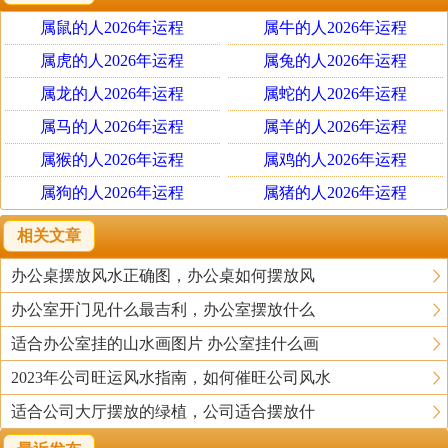
青龙、右白虎、前朱雀、后玄武的原则，即前面宽敞、后
属鼠的人2026年运程
属牛的人2026年运程
面坚实、左边高大、右边通畅。办公桌失位，主要影响宅
主的心脏功能和大脑功能。
属虎的人2026年运程
属兔的人2026年运程
属龙的人2026年运程
属蛇的人2026年运程
3、办公室的饰品风水：办公室中一定要谨摆古玩饰品以及
属马的人2026年运程
属羊的人2026年运程
风水化煞用品，包括麒麟、貔貅、蟾蜍、鱼缸等。古玩饰
属猴的人2026年运程
属鸡的人2026年运程
品历史太久，主太过之阴，易让人产生幻觉及灵异之事；
属狗的人2026年运程
属猪的人2026年运程
至于麒麟、貔貅、蟾蜍、鱼缸等之物其实是具有二面性
的，用之得当则利己，用之不当则有可能害己的，故若有
相关文章
相关需要，最好是请专业风水指导摆放。
办公桌摆放风水正确图，办公桌如何摆放风
办公室开门见什么最吉利，办公室摆放什么
4、办公室的门窗风水：主要注意三点，其一、办公室的门
不宜正对窗户；其二、办公室除了正门之外若另外有门，
适合办公室挂的山水画图片 办公室挂什么画
既不宜门与门正对，也不宜门与门在对角线的方位；其
2023年公司旺运风水指南，如何催旺公司风水
三、不宜开落地窗。否则，易造成办公室内生气不聚，宅
适合公司大厅摆放的绿植，公司适合摆放什
主身心疲惫、精神恍惚、易出差错。