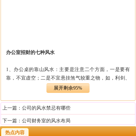
办公室招财的七种风水
1、办公桌的靠山风水：主要是注意二个方面，一是要有
靠，不宜虚空；二是不宜悬挂煞气较重之物，如，利剑、
九龙图等。虚空轻则易染风寒，重则易患中风；悬挂利剑
展开剩余95%
则易生血光、手术之灾；九龙图则阳气太过，太过易折，
故易生伤灾。
上一篇：
公司的风水禁忌有哪些
2、办公桌的位置风水：办公桌的位置一般摆放在办公室贴
下一篇：
公司财务室的风水布局
近财位处的地方，办公桌在办公室中的布局一般要遵循左
热点内容