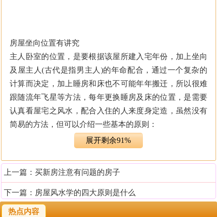
房屋坐向位置有讲究
主人卧室的位置，是要根据该屋所建入宅年份，加上坐向
及屋主人(古代是指男主人)的年命配合，通过一个复杂的
计算而决定，加上睡房和床也不可能年年搬迁，所以很难
跟随流年飞星等方法，每年更换睡房及床的位置，是需要
认真看屋宅之风水，配合入住的人来度身定造，虽然没有
简易的方法，但可以介绍一些基本的原则：
（1）床前留名堂
展开剩余91%
① 在主人睡房内，卧床上方，不宜有横梁压顶，或者有灯
饰之类压着，梳妆镜也不宜照到床。在一般情况下，宜安
上一篇：
买新房注意有问题的房子
睡床在入房之右方，这样睡房门变成在床之左方进入，睡
床的位置最好与大门呈90°角，床脚不宜对向大门。但上述
下一篇：
房屋风水学的四大原则是什么
情况，会因为风水计算而改变，并非一成不变。
热点内容