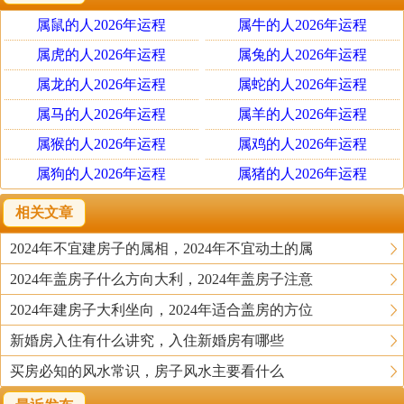
② 床脚前，最好留有一个空间，不宜贴着床尾放电视柜或
属鼠的人2026年运程
属牛的人2026年运程
者沙发之类的摆设，这个空间就是所谓的“名堂”，主聚水
招财，在名堂之后，可以摆放其他如电视等。名堂的大小
属虎的人2026年运程
属兔的人2026年运程
并无特定的尺寸，只需以自家的房屋设计为准。
属龙的人2026年运程
属蛇的人2026年运程
（2）主人房在屋之深处
属马的人2026年运程
属羊的人2026年运程
古人视一间屋或一个单位如一个人形，所以以门比喻一个
属猴的人2026年运程
属鸡的人2026年运程
人的头和口(详细有机会再介绍)，主人房是主生育之所，
属狗的人2026年运程
属猪的人2026年运程
有如一个人的生殖器官，主人房宜在屋之最深，离大门口
最远之位置。如果是住别墅，主人房宜设在最高的顶层，
相关文章
这也是离门口最远之处。
2024年不宜建房子的属相，2024年不宜动土的属
2024年盖房子什么方向大利，2024年盖房子注意
床正上方的屋顶装有吊灯
风水上将“床正上方的屋顶装有吊灯”称为“吊灯压床”，认
2024年建房子大利坐向，2024年适合盖房的方位
为“煞气重”。对健康不利。现代心理学研究发现，床正上
新婚房入住有什么讲究，入住新婚房有哪些
方的屋顶若装有吊灯，确实会给人以心理暗示，增加人心
买房必知的风水常识，房子风水主要看什么
理压力，影响内分泌，进而引起失眠、恶梦、呼吸系统急