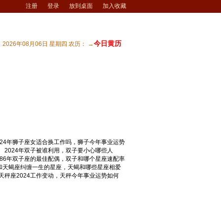
注册
登录
放到桌面
加入收藏
今日黄历
2026年08月06日 星期四 农历： →
知识
| 生肖运势
| 生肖查询
| 生肖本命佛
最新文章
024年狮子座女适合换工作吗，狮子今年事业运势
2024年双子被谁利用，双子要小心哪些人
986年双子座的最佳配偶，双子和哪个星座速配率
和天蝎座纠缠一生的星座，天蝎和哪些星座相爱
天秤座2024工作变动，天秤今年事业运势如何