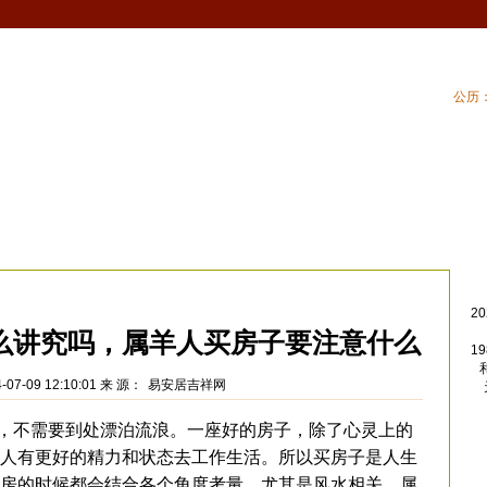
公历：
血型
吉祥
专题
黄历
| 生肖配对
| 生肖
章
>
2
么讲究吗，属羊人买房子要注意什么
1
07-09 12:10:01 来 源：
易安居吉祥网
不需要到处漂泊流浪。一座好的房子，除了心灵上的
人有更好的精力和状态去工作生活。所以买房子是人生
房的时候都会结合各个角度考量，尤其是风水相关。属