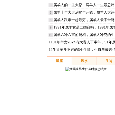
属羊人的一生大忌，属羊人一生最忌讳
6
属羊十年大运从哪年开始，属羊人大运什么时
7
属羊人跟谁一起最穷，属羊人最不合财
8
1991年属羊女是二婚命吗，1991年属羊女会二
9
属羊六冲六害的属相，属羊人冲克的生
10
11
91年羊女2024有大贵人下半年，91年属羊女下半年贵人
12
生肖羊斗不过的3个生肖，生肖羊最害怕的3
星座
风水
生肖