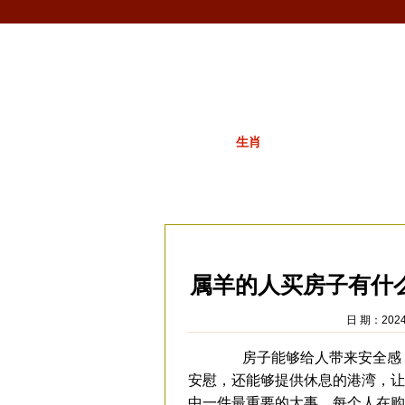
首页
生肖
解梦
星座
十二生肖
当前位置：
易安居
>
生肖
>
属羊
>
属羊文
属羊的人买房子有什
日 期：2024-
房子能够给人带来安全感，
安慰，还能够提供休息的港湾，让
中一件最重要的大事，每个人在购