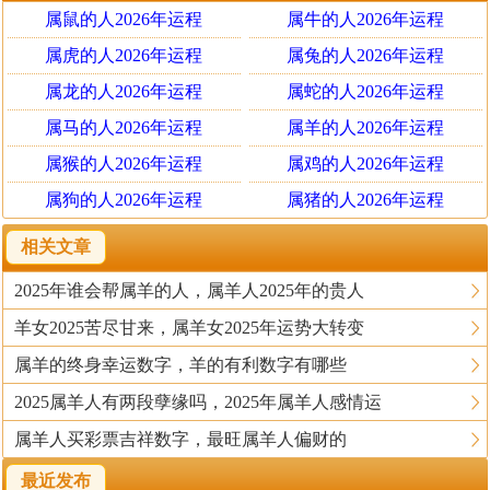
属鼠的人2026年运程
属牛的人2026年运程
生肖猪
属虎的人2026年运程
属兔的人2026年运程
属猪人在2025年给属羊人提供的帮助也是非常多的。
对方的出现主要能够带动财运的增涨，帮助属羊人在经济
属龙的人2026年运程
属蛇的人2026年运程
方面利益最大化。属猪人表面上看起来很佛系，其实大智
属马的人2026年运程
属羊的人2026年运程
若愚，是非常有智慧和想法的一类人。属猪人的财运一直
属猴的人2026年运程
属鸡的人2026年运程
都非常不错，而在2025年，他们会将自己的好运传递给属
属狗的人2026年运程
属猪的人2026年运程
羊人;
相关文章
比如帮助属羊人获得一些比较好的赚钱和投资项目。
2025年谁会帮属羊的人，属羊人2025年的贵人
在属猪人的有力支持之下，属羊人的财运会迎来很大的突
羊女2025苦尽甘来，属羊女2025年运势大转变
破和进步。特别是原本经济拮据，收入情况不是很好的朋
属羊的终身幸运数字，羊的有利数字有哪些
友，将有机会改变现状，不用再遭受被贫穷支配的恐惧。
2025属羊人有两段孽缘吗，2025年属羊人感情运
属羊人2025年需要远离谁
属羊人买彩票吉祥数字，最旺属羊人偏财的
生肖牛
最近发布
属羊人在2025年虽然大部分时间人际关系呈现的都很