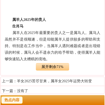
属羊人2025年的贵人
生肖马
属羊人在2025年最重要的贵人之一是属马人。属马人
虽然并不是很顺遂，但是却能属羊人提供较多的帮助和支
持。特别是在工作当中，当属羊人遇到难题或者是出现错
误的时候，属马人会不遗余力的给予帮助，使得属羊人能
够快速陷入太糟糕的境地。
展开剩余71%
而且在对方的帮助之下，属羊人对自我的定位有更加
清晰的认知，知道该往哪个方向努力前进。所以属羊人在
上一篇：
羊女2025苦尽甘来，属羊女2025年运势大转变
2025年要多接触身边的属马人，当然对于对方所提供的帮
下一篇：没有了
助，也要尽可能的给予回报，不能一味的享受对方的付
出。否则一旦天秤失衡，往往会影响到彼此间的情谊。
热点内容