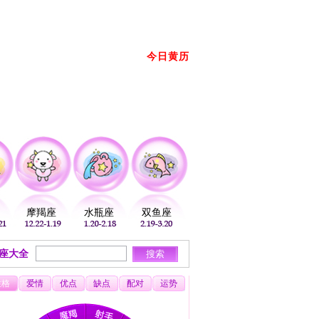
册
登录
放到桌面
加入收藏
今日黄历
2026年08月08日 星期六 农历： →
摩羯座
水瓶座
双鱼座
座大全
性格
爱情
优点
缺点
配对
运势