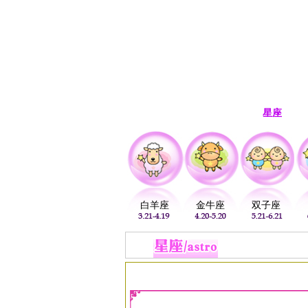
首页
生肖
解梦
星座
白羊座
金牛座
双子座
当前位置：
易安居
>
星座
>
巨蟹座