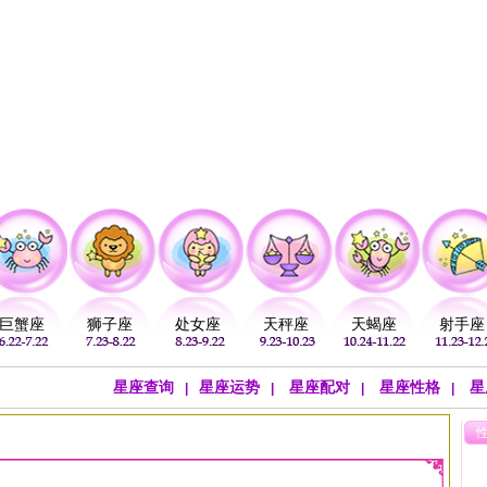
注
公历：
血型
吉祥
专题
黄历
巨蟹座
狮子座
处女座
天秤座
天蝎座
射手座
星座查询
星座运势
星座配对
星座性格
星
|
|
|
|
>
巨蟹座文章
>