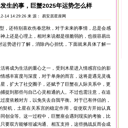
要发生的事，巨蟹2025年运势怎么样
2-14 14:29:26 来 源：
易安居星座网
，还特别喜欢伤春悲秋，对于未来的事情，总是会感
精神上还是心理上，相对来说都是很脆弱的，也很容易出
对运势进行了解，消除内心担忧，下面就来具体了解一
。
活将成为生活的重心之一，受到木星进入情感宫位的影
的情感丰富度与深度，对于单身的而言，这将是遇见灵魂
之星，扩大了社交圈子，还赋予了巨蟹在人际关系中，更
确捕捉到那些与自己心灵相通的人。不过也需注意，在追
免过度依赖对方，以免失去自我平衡。对于已有伴侣的，
长的契机，土星在关系宫的稳定作用，促使双方开始认真
共同创业等。这一过程中，巨蟹座会遇到现实的考验，比
但只要双方能够坦诚沟通、相互支持，这些挑战反而会成