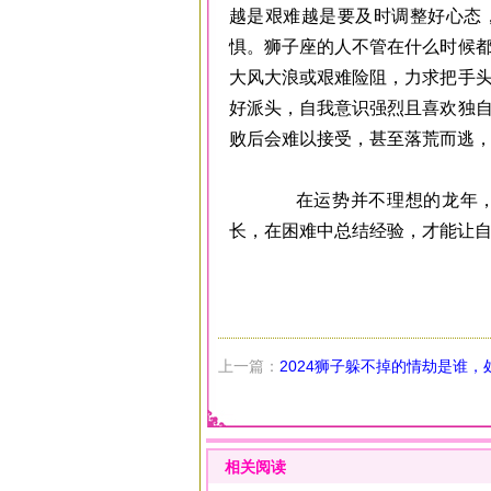
越是艰难越是要及时调整好心态
惧。狮子座的人不管在什么时候
大风大浪或艰难险阻，力求把手
好派头，自我意识强烈且喜欢独
败后会难以接受，甚至落荒而逃
在运势并不理想的龙年，狮
长，在困难中总结经验，才能让
上一篇：
2024狮子躲不掉的情劫是谁，
羊、水瓶、射手
相关阅读