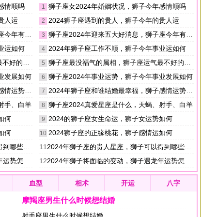
感情顺吗
狮子座女2024年婚姻状况，狮子今年感情顺吗
1
贵人运
2024狮子座遇到的贵人，狮子今年的贵人运
2
有什么喜事
狮子座2024年迎来五大好消息，狮子座今年有什么喜事
3
业运如何
2024年狮子座工作不顺，狮子今年事业运如何
4
好的属相
狮子座最没福气的属相，狮子座运气最不好的属相
5
事业发展如何
狮子座2024年事业运势，狮子今年事业发展如何
6
情运势如何
2024年狮子座和谁结婚最幸福，狮子感情运势如何
7
、射手、白羊
狮子座2024真爱星座是什么，天蝎、射手、白羊
8
如何
2024的狮子座女生命运，狮子女运势如何
9
如何
2024狮子座的正缘桃花，狮子感情运如何
10
些人的帮助
11
2024年狮子座的贵人星座，狮子可以得到哪些人的帮助
运势怎么样
12
2024年狮子将面临的变动，狮子遇龙年运势怎么样
血型
相术
开运
八字
摩羯座男生什么时候想结婚
射手座男生什么时候想结婚