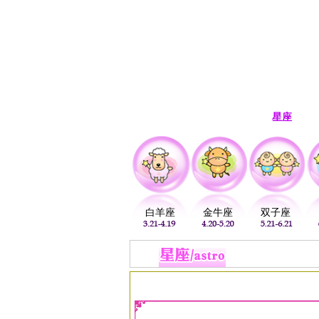
首页
生肖
解梦
星座
白羊座
金牛座
双子座
当前位置：
易安居
>
星座
>
狮子座