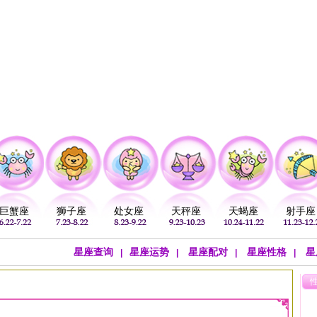
注
公历：
血型
吉祥
专题
黄历
巨蟹座
狮子座
处女座
天秤座
天蝎座
射手座
星座查询
星座运势
星座配对
星座性格
星
|
|
|
|
>
狮子座文章
>