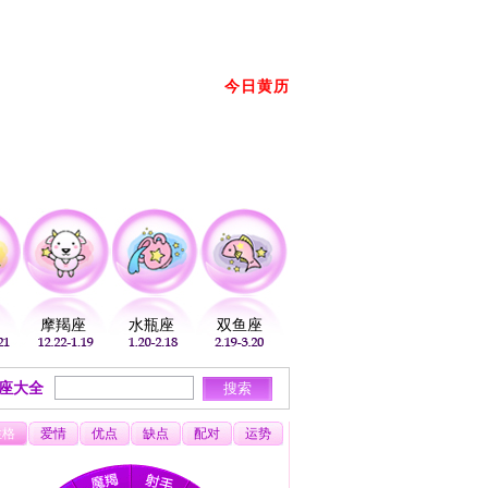
册
登录
放到桌面
加入收藏
今日黄历
2026年08月07日 星期五 农历： →
摩羯座
水瓶座
双鱼座
座大全
性格
爱情
优点
缺点
配对
运势