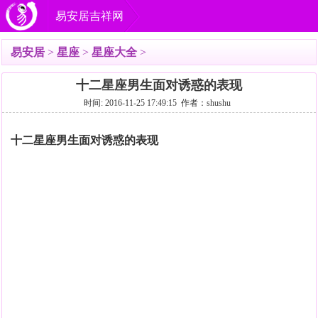
易安居吉祥网
易安居
>
星座
>
星座大全
>
十二星座男生面对诱惑的表现
时间: 2016-11-25 17:49:15 作者：shushu
十二星座男生面对诱惑的表现