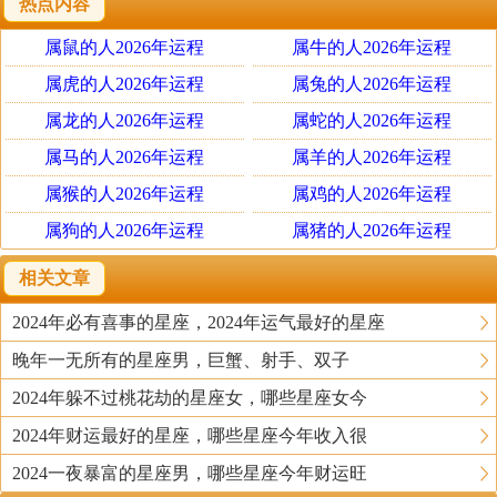
热点内容
白羊男喜欢的就是运动女人身上的气质，说不出道不明，但
他就是喜欢和欣赏呢！
属鼠的人2026年运程
属牛的人2026年运程
属虎的人2026年运程
属兔的人2026年运程
金牛座男生面对诱惑的表现
属龙的人2026年运程
属蛇的人2026年运程
属马的人2026年运程
属羊的人2026年运程
大部份的金牛男对于诱惑的抵抗力是很高的，通常只要交往
属猴的人2026年运程
属鸡的人2026年运程
了之后，就会对于主动扑上来的女生进行闪避，但是如果金
属狗的人2026年运程
属猪的人2026年运程
牛男太常出入一些声色场所，像夜店、酒店之类的地方，有
肢体接触会让金牛男的抵抗力瞬间暴降，典型容易被带坏的
相关文章
男人。诚恳踏实如同阿信般的女子是他的最爱，喜欢一切女
2024年必有喜事的星座，2024年运气最好的星座
性温柔的特质，对他而言，太骨感的女人不好抱；太娇的女
人侍奉不起；不能同甘苦共患难者免谈，要想吸引金牛男
晚年一无所有的星座男，巨蟹、射手、双子
子，一切从胃开始，能煮一桌好菜的你，令他作梦也想你想
2024年躲不过桃花劫的星座女，哪些星座女今
到笑！
2024年财运最好的星座，哪些星座今年收入很
金牛男的胃和他的性欲无关，但是金牛男喜欢的就是贤惠的
2024一夜暴富的星座男，哪些星座今年财运旺
小女人，在饱餐一顿之后说不定你的一个暧昧的眼神就已经