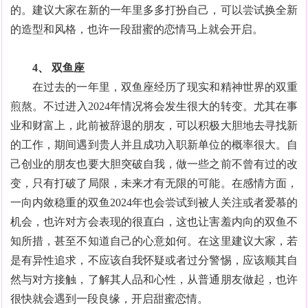
的。建议大家在新的一年里多多打扮自己，可以尝试换全新
的造型和风格，也许一段甜蜜的恋情马上就会开启。
4、 双鱼座
在过去的一年里，双鱼座经历了现实和精神世界的双重
煎熬。不过进入2024年情况将会发生很大的转变。尤其在事
业和财富上，此前被辞退的朋友，可以积极大胆地去寻找新
的工作，期间遇到贵人并且成功入职新单位的概率很大。自
己创业的朋友也要大胆突破自我，做一些之前不曾有过的改
变，只有打破了局限，未来才有无限的可能。在感情方面，
一向内敛稳重的双鱼2024年也会尝试到被人关注或者爱慕的
机会，也许对方会表现的很直白，这也让害羞内向的双鱼不
知所措，甚至不知道自己的心意如何。在这里建议大家，若
是有异性追求，不应该自我怀疑或者过分警惕，应该顺其自
然与对方接触，了解其人品和心性，从普通朋友做起，也许
很快就会遇到一段良缘，开启甜蜜恋情。