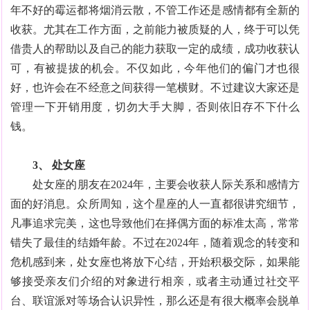
年不好的霉运都将烟消云散，不管工作还是感情都有全新的
收获。尤其在工作方面，之前能力被质疑的人，终于可以凭
借贵人的帮助以及自己的能力获取一定的成绩，成功收获认
可，有被提拔的机会。不仅如此，今年他们的偏门才也很
好，也许会在不经意之间获得一笔横财。不过建议大家还是
管理一下开销用度，切勿大手大脚，否则依旧存不下什么
钱。
3、 处女座
处女座的朋友在2024年，主要会收获人际关系和感情方
面的好消息。众所周知，这个星座的人一直都很讲究细节，
凡事追求完美，这也导致他们在择偶方面的标准太高，常常
错失了最佳的结婚年龄。不过在2024年，随着观念的转变和
危机感到来，处女座也将放下心结，开始积极交际，如果能
够接受亲友们介绍的对象进行相亲，或者主动通过社交平
台、联谊派对等场合认识异性，那么还是有很大概率会脱单