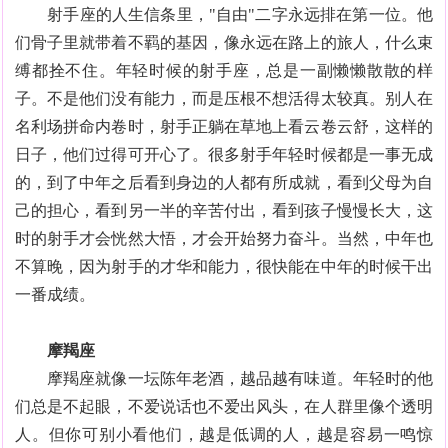
射手座的人生信条里，"自由"二字永远排在第一位。他
们骨子里就带着不羁的基因，像永远在路上的旅人，什么束
缚都拴不住。年轻时候的射手座，总是一副懒懒散散的样
子。不是他们没有能力，而是压根不想活得太较真。别人在
名利场拼命内卷时，射手正躺在草地上看云卷云舒，这样的
日子，他们过得可开心了。很多射手年轻时候都是一事无成
的，到了中年之后看到身边的人都有所成就，看到父母为自
己的担心，看到另一半的辛苦付出，看到孩子慢慢长大，这
时的射手才会恍然大悟，才会开始努力奋斗。当然，中年也
不算晚，因为射手的才华和能力，很快能在中年的时候干出
一番成绩。
摩羯座
摩羯座就像一坛陈年老酒，越品越有味道。年轻时的他
们总是不起眼，不爱说话也不爱出风头，在人群里像个透明
人。但你可别小看他们，越是低调的人，越是容易一鸣惊