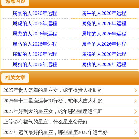
热点内容
天秤女
贵人方向主要在社交与人脉拓展方面。天秤的贵人运多
属鼠的人2026年运程
属牛的人2026年运程
来自优质的人际圈层，2025年可能通过朋友介绍、团队合作
属虎的人2026年运程
属兔的人2026年运程
接触到关键人物，尤其在艺术、法律或公关领域容易得到助
属龙的人2026年运程
属蛇的人2026年运程
力。
属马的人2026年运程
属羊的人2026年运程
属猴的人2026年运程
属鸡的人2026年运程
金牛女
属狗的人2026年运程
属猪的人2026年运程
贵人方向主要在事业与财富方面。2025年木星可能为金
牛带来事业上的资源整合机会，容易遇到提携自己的领导或
相关文章
合作伙伴。尤其在创业、投资领域，贵人可能来自长期积累
2025年贵人笼着的星座女，蛇年得贵人相助的
的人脉或家庭支持。
2025年十二星座运势排行榜，蛇年大吉大利的
2025年如何提升贵人运
2025年好到爆的星座女，蛇年哪些星座运气旺
上等命有福气的星座，什么星座命最好
风象星座：双子、天秤、水瓶
2027年运气最好的星座，哪些星座2027年运气好
贵人方向：通过信息整合、创意协作吸引伯乐。建立信