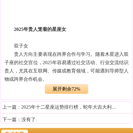
2025年贵人笼着的星座女
双子女
贵人方向主要表现在跨界合作与学习。随着木星进入双
子座的社交宫位，2025年容易通过社交活动、行业交流结识
贵人，尤其在互联网、传媒或教育领域，可能遇到导师型人
物或跨界合作机会。
展开剩余72%
巨蟹女
贵人方向在家庭与情感支持方面。2025年巨蟹可能因家
上一篇：
2025年十二星座运势排行榜，蛇年大吉大利的星座
庭关系(如长辈、伴侣)获得实际帮助，或在房产、家居事务
下一篇：没有了
上受益。情感关系的稳定，也会成为事业发展的后盾。