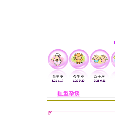
首页
生肖
解梦
星座
白羊座
金牛座
双子座
当前位置：
易安居
>
血型
>
O血型