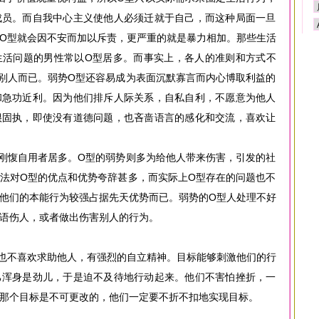
成员。而自我中心主义使他人必须迁就于自己，而这种局面一旦
O型就会因不安而加以斥责，更严重的就是暴力相加。那些生活
生活问题的男性常以O型居多。而事实上，各人的准则和方式不
别人而已。弱势O型还容易成为表面沉默寡言而内心博取利益的
和急功近利。因为他们排斥人际关系，自私自利，不愿意为他人
很固执，即使没有道德问题，也吝啬语言的感化和交流，喜欢让
刚愎自用者居多。O型的弱势则多为给他人带来伤害，引发的社
法对O型的优点和优势夸辞甚多，而实际上O型存在的问题也不
他们的本能行为较强占据先天优势而已。弱势的O型人处理不好
语伤人，或者做出伤害别人的行为。
也不喜欢求助他人，有强烈的自立精神。目标能够刺激他们的行
己浑身是劲儿，于是迫不及待地行动起来。他们不害怕挫折，一
那个目标是不可更改的，他们一定要不折不扣地实现目标。