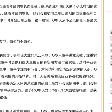
却随着年龄的增长而变强，或许是因为他们厌倦了少儿时期的这
以，随着年龄的增长，他们会积极地呈现出强烈的自我主张和自
少年时开始出现反叛，很不服输。O型人从小至老的变化是最大
类型：强势与不强势。
的领导，是能谋大业的风云人物。O型人做事讲究实效，注重实
在做事时会以利益为直接目的将实用方法付诸实现，这对事业是
集中，做事专注而有节奏，对环境和现实情况有清醒的认识。O
有着积极的开拓精神。对于人际关系和实际业务都把握得很好。
需要去确定人际关系发展的范围，绝对不会感情用事，他们会持
争中获得活力。强势的O型人对于“物化”的东西欲望很强，以获
很强。
。由于价值观重视利益，所以O型只以实际需求来圈定生活行为，