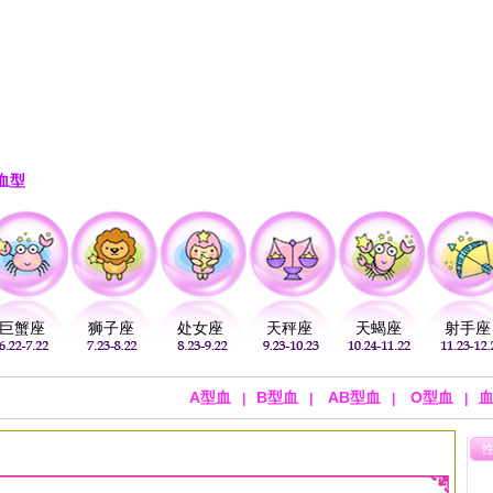
注
公历：
血型
吉祥
专题
黄历
巨蟹座
狮子座
处女座
天秤座
天蝎座
射手座
A型血
B型血
AB型血
O型血
|
|
|
|
>