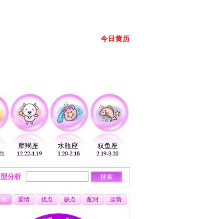
册
登录
放到桌面
加入收藏
今日黄历
2026年08月08日 星期六 农历： →
摩羯座
水瓶座
双鱼座
血型分析
性格
爱情
优点
缺点
配对
运势