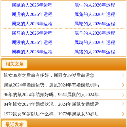
归禄带财。佘土又当仍分年年上禄马贵人方准。沙土埋金
属鼠的人2026年运程
属牛的人2026年运程
诚不宜见，有火宜不吉。柱中逢金，沙蜡原未成器，海中
属虎的人2026年运程
属兔的人2026年运程
又未成器，彼此无益，故无火不宜。剑钗巳成器金相见有
属龙的人2026年运程
属蛇的人2026年运程
助。妙选谓之脱体化神主贵，泊金亦好。如甲子见甲子乙
属马的人2026年运程
属羊的人2026年运程
丑见乙丑同类相资，柱中喜见一寅，见戊寅谓之昆山片
属猴的人2026年运程
属鸡的人2026年运程
玉，如甲子见乙丑谓之干支连珠，非得火炼不可，即子平
金神格之义也。
属狗的人2026年运程
属猪的人2026年运程
相关文章
甲子海中金命理分析
鼠女39岁之后命有多好，属鼠女39岁后命运怎
甲子，从革之金，其气散，得戊申土，癸巳水相之，则
属鼠2024年婚姻运势，属鼠2024年有婚姻危机吗
吉。戊申乃金临官之地，土者更旺于子，必能生成；癸巳
96年的鼠2024年结婚好吗，96年属鼠的人2024年
系金生于巳，水旺于子，纳音各有所归，又为朝元禄。忌
84年鼠女2024年婚姻状况，2024年属鼠女婚姻运
丁卯，丁酉，戊午之火，阎东叟云：甲子金为进神，禀沉
1972鼠女50岁以后什么样，1972年属鼠女50岁后
潜虚中之德，四时皆吉，入贵格，承旺气，则术业精微，
主夺魁之荣。注：甲子为从革之金，金气散漫，若得到戊
最近发布