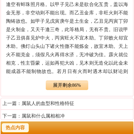
逢空有蚌珠照月格。以甲子见己未是欲合化互贵，盖以海
金无形，非空动则不能出现。而乙丑金库，非旺火则不能
陶铸故也。如甲子见戊寅庚午是土生金，乙丑见丙寅丁卯
是火制金，又天干逢三奇，此等格局，无有不贵。旧说甲
子乙丑俱喜见炉中火，丙寅旺火不宜木助。丁卯败火却宜
木助。佛灯山头山下诸火性微不能炼金，故宜木助。天上
火不能克金，须假凡火再得水济，无冲破为佳。霹火就位
相克，性主昏蒙，运如再犯大凶，见木则无造化以此金未
能成器不能制物故也。若月日有火而时遇木却以财论则
吉。井涧溪天河等水，无火俱不宜见。海水亦不宜，然以
展开剩余86%
妙选论之，则为贵格。据理甲子见癸亥，逢生趋乾，何不
可有。路傍屋壁城头大驿诸土，在日时柱中，天元支辰纳
上一篇：
属鼠人的血型和性格特征
音俱无火制主贱，中年夭。佘见亦未然。以庚午辛未，戊
寅己卯二土造化有情故也。如甲子见庚午，坎离相济，见
下一篇：
属鼠和什么属相相冲
辛未官星带贵。乙丑见庚午官贵互换。甲子见戊寅绝地逢
热点内容
生，见己卯天干合化。乙丑见戊寅亦绝地逢生，见己卯则