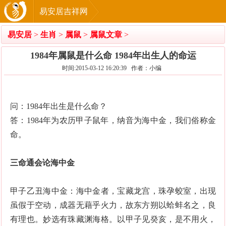
易安居吉祥网
易安居
>
生肖
>
属鼠
>
属鼠文章
>
1984年属鼠是什么命 1984年出生人的命运
时间:2015-03-12 16:20:39 作者：小编
问：1984年出生是什么命？
答：1984年为农历甲子鼠年，纳音为海中金，我们俗称金
命。
三命通会论海中金
甲子乙丑海中金：海中金者，宝藏龙宫，珠孕蛟室，出现
虽假于空动，成器无藉乎火力，故东方朔以蛤蚌名之，良
有理也。妙选有珠藏渊海格。以甲子见癸亥，是不用火，