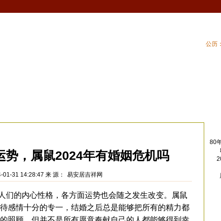
公历：
血型
吉祥
专题
黄历
| 生肖配对
| 生肖
章
>
80
运势，属鼠2024年有婚姻危机吗
01-31 14:28:47 来 源：
易安居吉祥网
们的内心性格，各方面运势也会随之发生改变。属鼠
待感情十分的专一，结婚之后总是能够把所有的精力都
的照顾。但并不是所有愿意奉献自己的人都能够得到幸