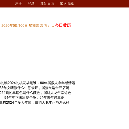
注册
登录
放到桌面
加入收藏
今日黄历
2026年08月06日 星期四 农历： →
知识
| 生肖运势
| 生肖查询
| 生肖本命佛
最新文章
年的猴2024的桃花劫是谁，80年属猴人今年感情运
83年女猪做什么生意最旺，属猪女适合开店吗
2024鸡的幸运色是什么颜色，属鸡人龙年幸运色
94年狗正缘出现年份，94年哪年遇真爱
属狗2024年多大年龄，属狗人龙年运势怎么样