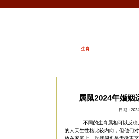
首页
生肖
解梦
星座
十二生肖
当前位置：
易安居
>
生肖
>
属鼠
>
属鼠文
属鼠2024年婚姻
日 期：2024-
不同的生肖属相可以反映人
的人天生性格比较内向，但他们对
放在家庭上，对伴侣也是无微不至