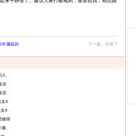
起来平静罢了。建议大家打破规则，重塑自我，相信婚
96年属鼠的
下一篇：没有了
结婚吗
势如何
后运势
势如何
怎么样
势难得
么饰品