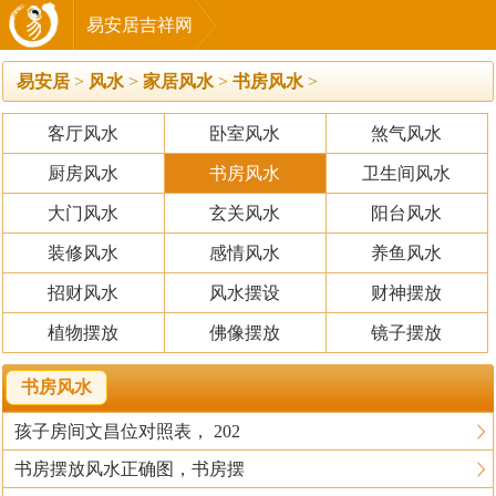
易安居吉祥网
易安居
>
风水
>
家居风水
>
书房风水
>
客厅风水
卧室风水
煞气风水
厨房风水
书房风水
卫生间风水
大门风水
玄关风水
阳台风水
装修风水
感情风水
养鱼风水
招财风水
风水摆设
财神摆放
植物摆放
佛像摆放
镜子摆放
书房风水
孩子房间文昌位对照表， 202
书房摆放风水正确图，书房摆