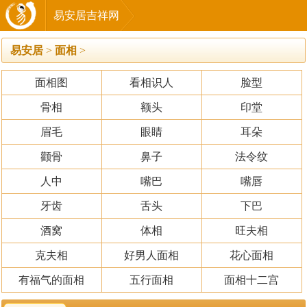
易安居吉祥网
易安居
>
面相
>
面相图
看相识人
脸型
骨相
额头
印堂
眉毛
眼睛
耳朵
颧骨
鼻子
法令纹
人中
嘴巴
嘴唇
牙齿
舌头
下巴
酒窝
体相
旺夫相
克夫相
好男人面相
花心面相
有福气的面相
五行面相
面相十二宫